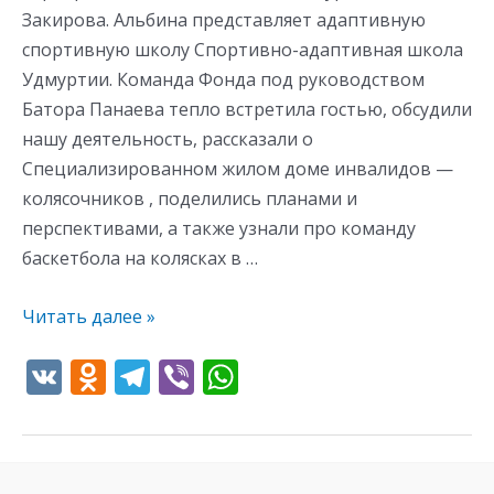
Закирова. Альбина представляет адаптивную
спортивную школу Спортивно-адаптивная школа
Удмуртии. Команда Фонда под руководством
Батора Панаева тепло встретила гостью, обсудили
нашу деятельность, рассказали о
Специализированном жилом доме инвалидов —
колясочников , поделились планами и
перспективами, а также узнали про команду
баскетбола на колясках в …
Читать далее »
V
O
T
Vi
W
K
d
el
b
h
n
e
er
at
o
gr
s