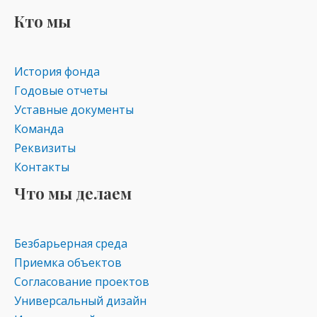
kl
a
A
Кто мы
as
m
p
s
p
История фонда
ni
Годовые отчеты
ki
Уставные документы
Команда
Реквизиты
Контакты
Что мы делаем
Безбарьерная среда
Приемка объектов
Согласование проектов
Универсальный дизайн