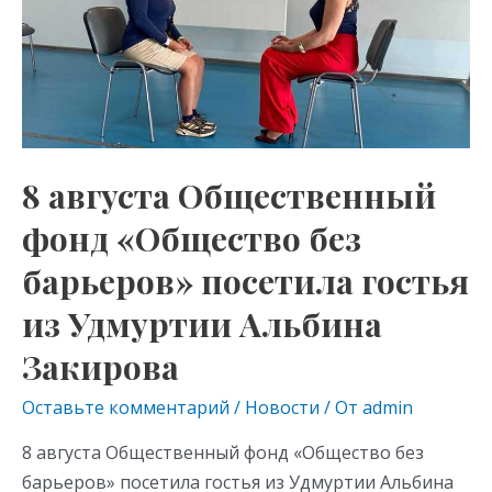
фонд
«Общество
без
барьеров»
посетила
гостья
8 августа Общественный
из
фонд «Общество без
Удмуртии
Альбина
барьеров» посетила гостья
Закирова
из Удмуртии Альбина
Закирова
Оставьте комментарий
/
Новости
/ От
admin
8 августа Общественный фонд «Общество без
барьеров» посетила гостья из Удмуртии Альбина