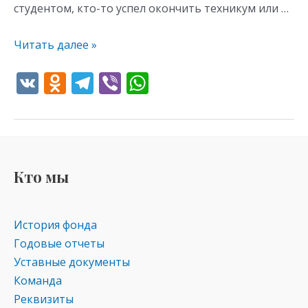
студентом, кто-то успел окончить техникум или …
Читать далее »
V
O
T
Vi
W
K
d
el
b
h
n
e
er
at
o
gr
s
kl
a
A
Кто мы
as
m
p
s
p
История фонда
ni
Годовые отчеты
ki
Уставные документы
Команда
Реквизиты