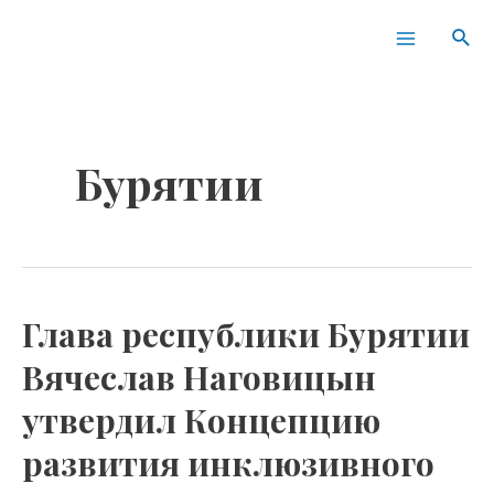
Перейти
Main
Пои
к
Menu
содержимому
Бурятии
Глава республики Бурятии
Глава
республики
Вячеслав Наговицын
Бурятии
утвердил Концепцию
Вячеслав
Наговицын
развития инклюзивного
утвердил