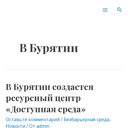
Перейти
Main
Пои
к
Menu
содержимому
В Бурятии
В Бурятии создается
В
Бурятии
ресурсный центр
создается
«Доступная среда»
ресурсный
центр
Оставьте комментарий
/
Безбарьерная среда
,
«Доступная
Новости
/ От
admin