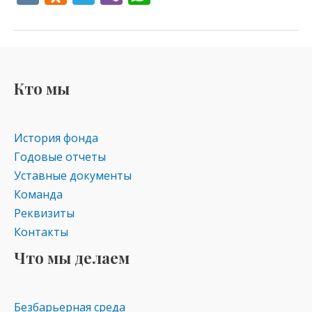
K
d
el
b
h
n
e
er
at
o
gr
s
kl
a
A
Кто мы
as
m
p
s
p
История фонда
ni
Годовые отчеты
ki
Уставные документы
Команда
Реквизиты
Контакты
Что мы делаем
Безбарьерная среда