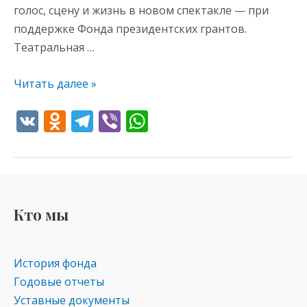
голос, сцену и жизнь в новом спектакле — при
поддержке Фонда президентских грантов.
Театральная …
Читать далее »
V
O
T
Vi
W
K
d
el
b
h
n
e
er
at
o
gr
s
kl
a
A
Кто мы
as
m
p
s
p
История фонда
ni
Годовые отчеты
ki
Уставные документы