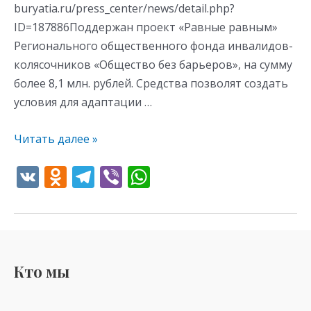
buryatia.ru/press_center/news/detail.php?
ID=187886Поддержан проект «Равные равным»
Регионального общественного фонда инвалидов-
колясочников «Общество без барьеров», на сумму
более 8,1 млн. рублей. Средства позволят создать
условия для адаптации …
Читать далее »
V
O
T
Vi
W
K
d
el
b
h
n
e
er
at
o
gr
s
kl
a
A
Кто мы
as
m
p
s
p