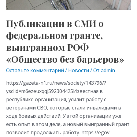
выигранном
РОФ
«Общество
Публикации в СМИ о
без
федеральном гранте,
барьеров»
выигранном РОФ
«Общество без барьеров»
Оставьте комментарий
/
Новости
/ От
admin
https://gazeta-n1.ru/news/society/143796/?
ysclid=m6ezeuxqqj592304425Известная в
республике организация, усилит работу с
ветеранами СВО, которые стали инвалидами в
ходе боевых действий. У этой организации уже
есть опыт в этом деле, а новый выигранный грант
позволит продолжить работу. https://egov-