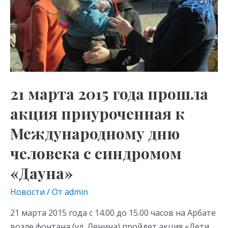
приуроченная
к
Международному
дню
человека
с
синдромом
21 марта 2015 года прошла
«Дауна»
акция приуроченная к
Международному дню
человека с синдромом
«Дауна»
Новости
/ От
admin
21 марта 2015 года с 14.00 до 15.00 часов на Арбате
возле фонтана (ул. Ленина) пройдет акция «Дети