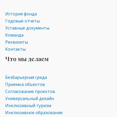
as
m
p
s
p
История фонда
ni
Годовые отчеты
ki
Уставные документы
Команда
Реквизиты
Контакты
Что мы делаем
Безбарьерная среда
Приемка объектов
Согласование проектов
Универсальный дизайн
Инклюзивный туризм
Инклюзивное образование