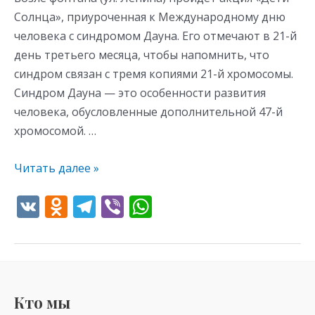
Солнца», приуроченная к Международному дню
человека с синдромом Дауна. Его отмечают в 21-й
день третьего месяца, чтобы напомнить, что
синдром связан с тремя копиями 21-й хромосомы.
Синдром Дауна — это особенности развития
человека, обусловленные дополнительной 47-й
хромосомой. …
Читать далее »
V
O
T
Vi
W
K
d
el
b
h
n
e
er
at
o
gr
s
kl
a
A
Кто мы