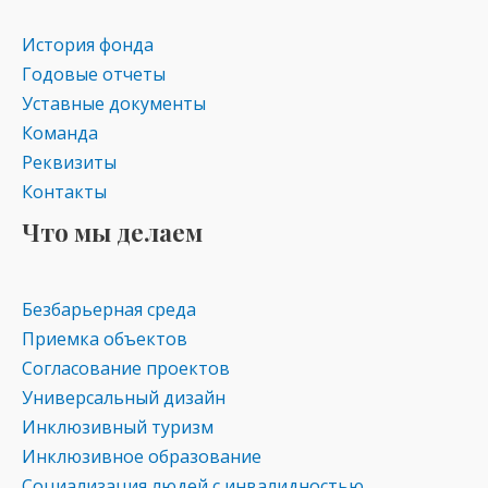
s
p
История фонда
ni
Годовые отчеты
ki
Уставные документы
Команда
Реквизиты
Контакты
Что мы делаем
Безбарьерная среда
Приемка объектов
Согласование проектов
Универсальный дизайн
Инклюзивный туризм
Инклюзивное образование
Социализация людей с инвалидностью