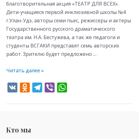
благотворительная акция «ТЕАТР ДЛЯ ВСЕХ».
Дети-учащиеся первой инклюзивной школы №4
г.Улан-Удэ, авторы семи пьес, режиссеры и актеры
Государственного русского драматического
театра им. Н.А. Бестужева, а так же педагоги и
студенты ВСГАКИ представят семь авторских
работ. Зрителю будет предложено …
Читать далее »
V
O
T
Vi
W
K
d
el
b
h
n
e
er
at
o
gr
s
kl
a
A
Кто мы
as
m
p