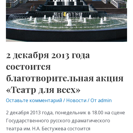
акция
«Театр
для
всех»
2 декабря 2013 года
состоится
благотворительная акция
«Театр для всех»
Оставьте комментарий
/
Новости
/ От
admin
2 декабря 2013 года, понедельник в 18.00 на сцене
Государственного русского драматического
театра им. Н.А. Бестужева состоится