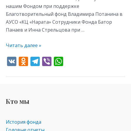
нашим Фондом при поддержке
Благотворительный фонд Владимира Потанина в
АУСО «КЦ «Нарата» Сотрудники Фонда Батор
Панаев и Инна Стрельцова при …
Читать далее »
V
O
T
Vi
W
K
d
el
b
h
n
e
er
at
o
gr
s
kl
a
A
Кто мы
as
m
p
s
p
История фонда
ni
Годовые отчеты