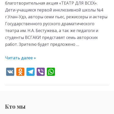
благотворительная акция «ТЕАТР ДЛЯ ВСЕХ».
Дети-учащиеся первой инклюзивной школы №4
г.Улан-Удэ, авторы семи пьес, режиссеры и актеры
Государственного русского драматического
театра им. Н.А. Бестужева, а так же педагоги и
студенты ВСГАКИ представят семь авторских
работ. Зрителю будет предложено …
Читать далее »
V
O
T
Vi
W
K
d
el
b
h
n
e
er
at
o
gr
s
kl
a
A
Кто мы
as
m
p