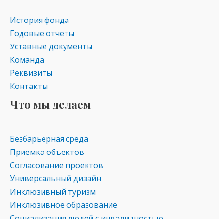
s
p
История фонда
ni
Годовые отчеты
ki
Уставные документы
Команда
Реквизиты
Контакты
Что мы делаем
Безбарьерная среда
Приемка объектов
Согласование проектов
Универсальный дизайн
Инклюзивный туризм
Инклюзивное образование
Социализация людей с инвалидностью