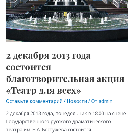
акция
«Театр
для
всех»
2 декабря 2013 года
состоится
благотворительная акция
«Театр для всех»
Оставьте комментарий
/
Новости
/ От
admin
2 декабря 2013 года, понедельник в 18.00 на сцене
Государственного русского драматического
театра им. Н.А. Бестужева состоится