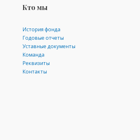
as
m
p
Кто мы
s
p
ni
ki
История фонда
Годовые отчеты
Уставные документы
Команда
Реквизиты
Контакты