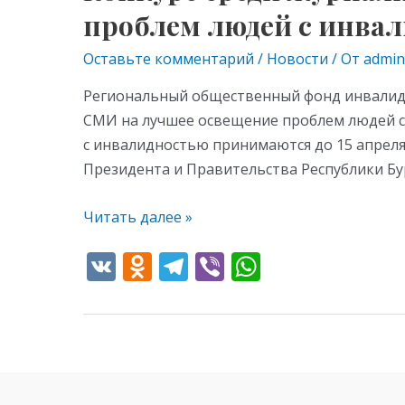
среди
проблем людей с инва
журналистов
республиканских
Оставьте комментарий
/
Новости
/ От
admin
СМИ
Региональный общественный фонд инвалидо
на
СМИ на лучшее освещение проблем людей с
лучшее
с инвалидностью принимаются до 15 апрел
освещение
Президента и Правительства Республики Бу
проблем
людей
Читать далее »
с
инвалидностью
V
O
T
Vi
W
K
d
el
b
h
n
e
er
at
o
gr
s
kl
a
A