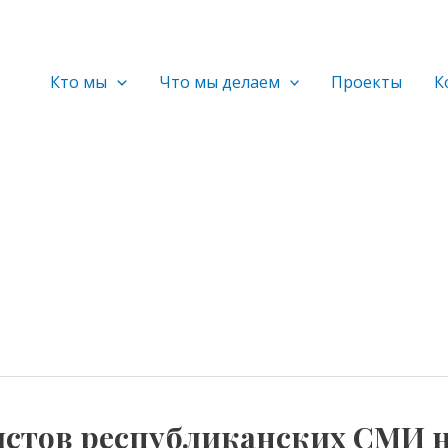
Кто мы
Что мы делаем
Проекты
К
истов республиканских СМИ 