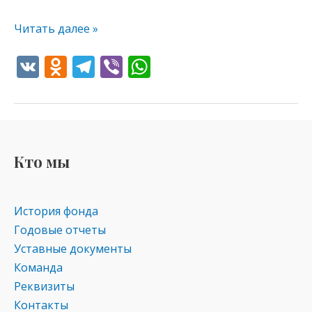
Читать далее »
V
O
T
Vi
W
K
d
el
b
h
n
e
er
at
o
gr
s
kl
a
A
Кто мы
as
m
p
s
p
История фонда
ni
Годовые отчеты
ki
Уставные документы
Команда
Реквизиты
Контакты