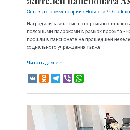
жителей пансионата А
Оставьте комментарий
/
Новости
/ От
admin
Наградили за участие в спортивных инклюз
полезными подарками в рамках проекта «На
прошли в пансионате на прошедшей неделе.
социального учреждения также …
Читать далее »
V
O
T
Vi
W
K
d
el
b
h
n
e
er
at
o
gr
s
22
kl
a
A
июля
as
m
p
состоялись