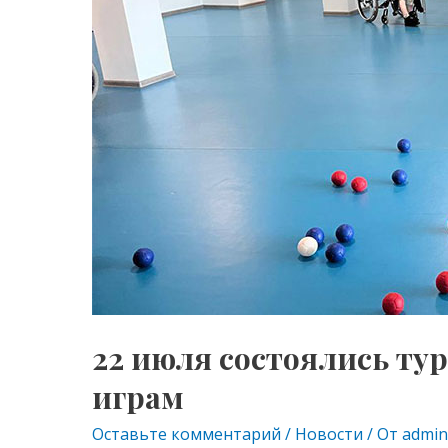
s
p
турниры
и
ni
тренировки
ki
по
спортивным
инклюзивным
играм
22 июля состоялись т
играм
Оставьте комментарий
/
Новости
/ От
admin