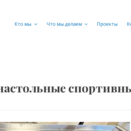
Кто мы
Что мы делаем
Проекты
К
астольные спортивн