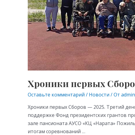
третий
Хроники первых Сборов
Оставьте комментарий
/
Новости
/ От
admin
Хроники первых Сборов — 2025. Третий ден
поддержке Фонд президентских грантов пр
зале пансионата АУСО «КЦ «Нарата» Пожилы
итогам соревнований …