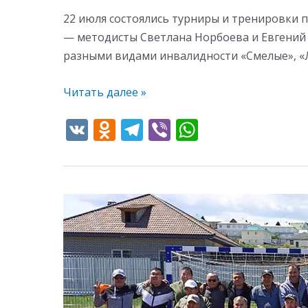
22 июля состоялись турниры и тренировки
— методисты Светлана Норбоева и Евгений 
разными видами инвалидности «Смелые», «Л
Читать далее »
V
O
T
Vi
W
K
d
el
b
h
n
e
er
at
o
gr
s
Хроники
kl
a
A
первых
as
m
p
Сборов
s
p
—
2025.
ni
День
ki