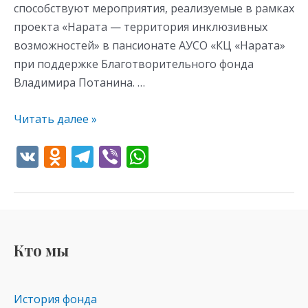
способствуют мероприятия, реализуемые в рамках
проекта «Нарата — территория инклюзивных
возможностей» в пансионате АУСО «КЦ «Нарата»
при поддержке Благотворительного фонда
Владимира Потанина. …
Читать далее »
V
O
T
Vi
W
K
d
el
b
h
n
e
er
at
o
gr
s
kl
a
A
Кто мы
as
m
p
s
p
История фонда