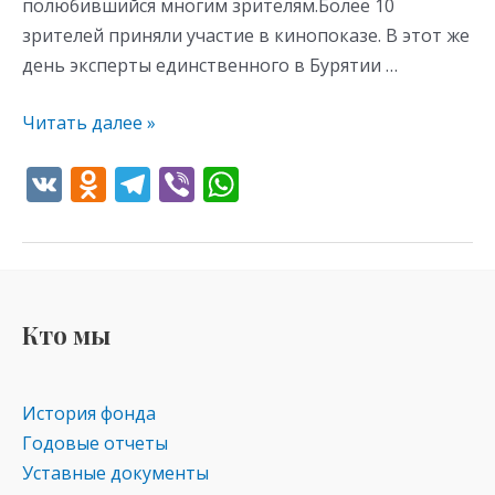
полюбившийся многим зрителям.Более 10
зрителей приняли участие в кинопоказе. В этот же
день эксперты единственного в Бурятии …
Читать далее »
V
O
T
Vi
W
K
d
el
b
h
n
e
er
at
o
gr
s
kl
a
A
Кто мы
as
m
p
s
p
История фонда
ni
Годовые отчеты
ki
Уставные документы