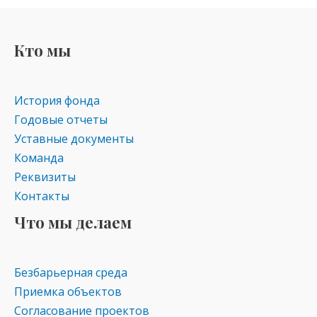
o
gr
s
kl
a
A
Кто мы
as
m
p
s
p
История фонда
ni
Годовые отчеты
ki
Уставные документы
Команда
Реквизиты
Контакты
Что мы делаем
Безбарьерная среда
Приемка объектов
Согласование проектов