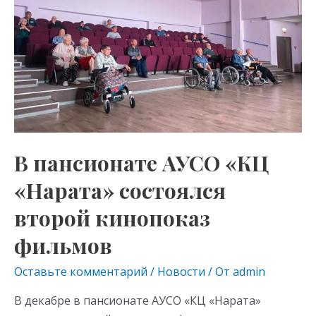
«Нарата»
состоялся
второй
кинопоказ
фильмов
В пансионате АУСО «КЦ
«Нарата» состоялся
второй кинопоказ
фильмов
Оставьте комментарий
/
Новости
/ От
admin
В декабре в пансионате АУСО «КЦ «Нарата»