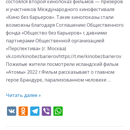
состоялся второй кинопоказ фильмов — призеров
и участников Международного кинофестиваля
«Кино без барьеров». Такие кинопоказы стали
возможны благодаря Соглашению Общественного
фонда «Общество без барьеров» с давними
партнерами Общественной организацией
«Перспектива» (г. Москва)
vk.com/kinobezbarierovhttps://t.me/kinobezbarierov
Пожилые жители посмотрели исландский фильм
«Атомы» 2022 г.Фильм рассказывает о главном
герое Брандуре, парализованном человеке …
Читать далее »
V
O
T
Vi
W
K
d
el
b
h
n
e
er
at