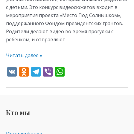
с детьми. Это конкурс видеосюжетов входит в
мероприятия проекта «Место Под Солнышком»,
поддержанного Фондом президентских грантов.
Родители делают видео во время прогулки с
ребенком, и отправляют …
Читать далее »
V
O
T
Vi
W
K
d
el
b
h
n
e
er
at
o
gr
s
kl
a
A
Кто мы
as
m
p
s
p
История фонда