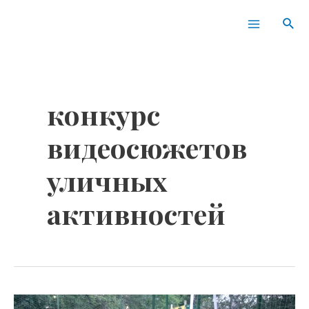
Перейти
Main
Пои
к
Menu
содержимому
конкурс
видеосюжетов
уличных
активностей
Конкурс