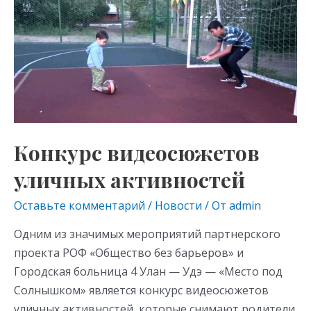
видеосюжетов
уличных
активностей
Конкурс видеосюжетов
уличных активностей
Оставьте комментарий
/
Новости
/ От
admin
Одним из значимых мероприятий партнерского
проекта РОФ «Общество без барьеров» и
Городская больница 4 Улан — Удэ — «Место под
Солнышком» является конкурс видеосюжетов
уличных активностей, которые снимают родители