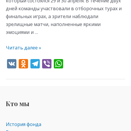
который состоялся 29 и 30 апреля. В течение двух
дней команды участвовали в отборочных турах и
финальных играх, а зрители наблюдали
зрелищные матчи, наполненные яркими
эмоциями и …
Читать далее »
V
O
T
Vi
W
K
d
el
b
h
n
e
er
at
o
gr
s
kl
a
A
Кто мы
as
m
p
s
p
История фонда
ni