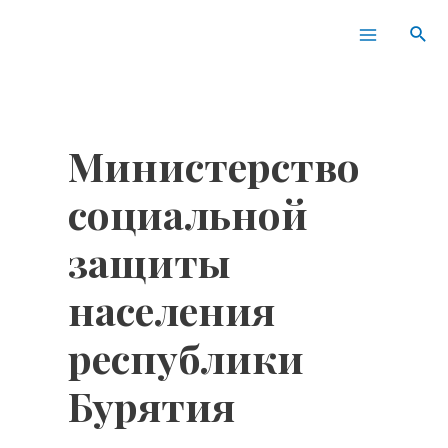
Перейти
Main
Пои
к
Menu
содержимому
Министерство
социальной
защиты
населения
республики
Бурятия