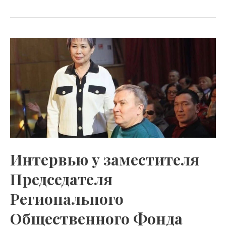
Интервью
у
заместителя
Председателя
Регионального
Общественного
Фонда
«Общество
без
Интервью у заместителя
барьеров»
Председателя
Николая
Михайловича
Регионального
Красикова
Общественного Фонда