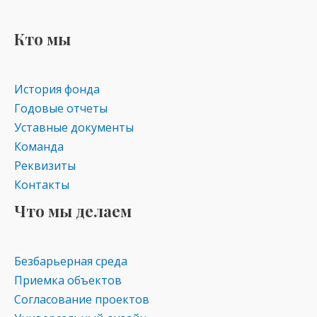
o
gr
s
kl
a
A
Кто мы
as
m
p
s
p
История фонда
ni
Годовые отчеты
ki
Уставные документы
Команда
Реквизиты
Контакты
Что мы делаем
Безбарьерная среда
Приемка объектов
Согласование проектов