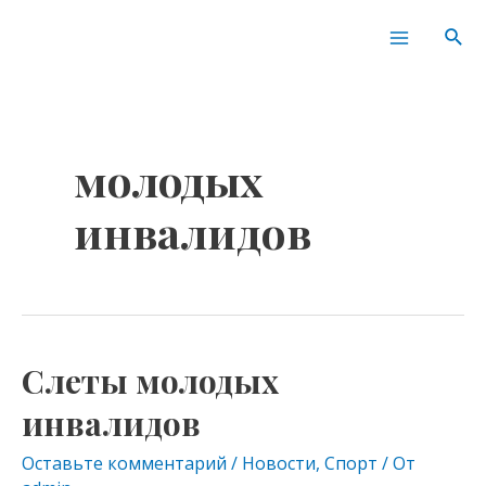
Перейти
Main
Пои
к
Menu
содержимому
молодых
инвалидов
Слеты молодых
Слеты
молодых
инвалидов
инвалидов
Оставьте комментарий
/
Новости
,
Спорт
/ От