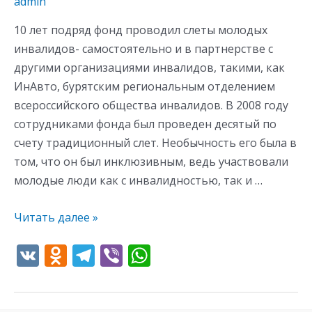
admin
10 лет подряд фонд проводил слеты молодых
инвалидов- самостоятельно и в партнерстве с
другими организациями инвалидов, такими, как
ИнАвто, бурятским региональным отделением
всероссийского общества инвалидов. В 2008 году
сотрудниками фонда был проведен десятый по
счету традиционный слет. Необычность его была в
том, что он был инклюзивным, ведь участвовали
молодые люди как с инвалидностью, так и …
Читать далее »
V
O
T
Vi
W
K
d
el
b
h
n
e
er
at