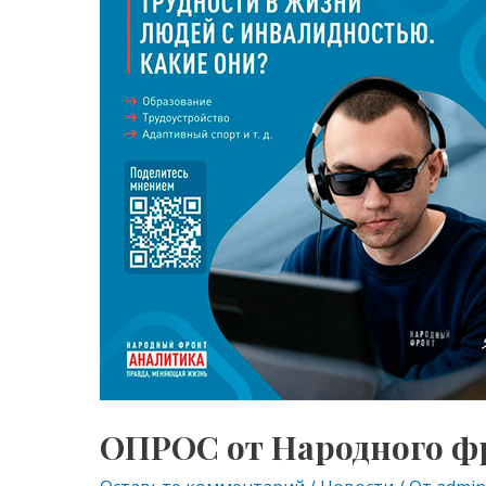
от
Народного
фронта
ОПРОС от Народного ф