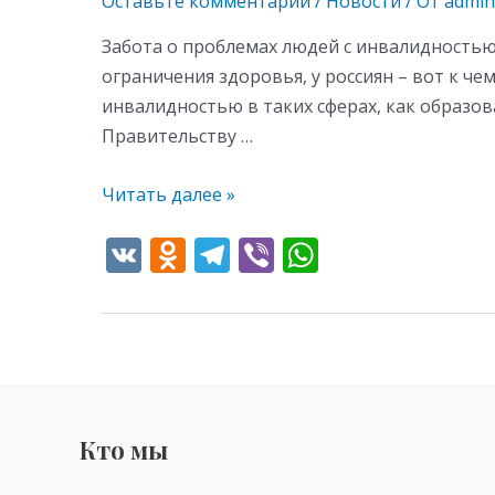
Оставьте комментарий
/
Новости
/ От
admin
Забота о проблемах людей с инвалидностью
ограничения здоровья, у россиян – вот к 
инвалидностью в таких сферах, как образов
Правительству …
Читать далее »
V
O
T
Vi
W
K
d
el
b
h
n
e
er
at
o
gr
s
kl
a
A
as
m
p
Кто мы
s
p