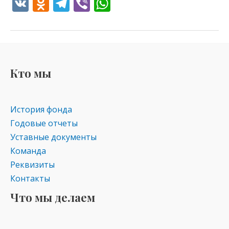
V
O
T
Vi
W
K
d
el
b
h
n
e
er
at
o
gr
s
kl
a
A
Кто мы
as
m
p
s
p
История фонда
ni
Годовые отчеты
ki
Уставные документы
Команда
Реквизиты
Контакты
Что мы делаем