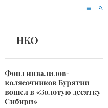
Перейти
Main
Пои
к
Menu
содержимому
НКО
Фонд инвалидов-
Фонд
инвалидов-
колясочников Бурятии
колясочников
вошел в «Золотую десятку
Бурятии
вошел
Сибири»
в