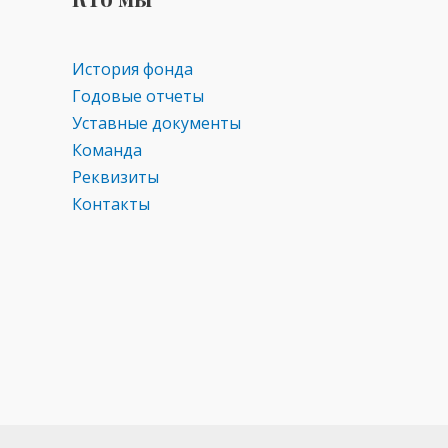
s
p
ni
ki
История фонда
Годовые отчеты
Уставные документы
Команда
Реквизиты
Контакты