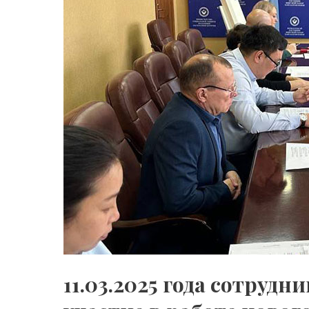
года
сотрудник
Фонда
—
Панаев
Батор
Анатольевич
принял
участие
в
работе
нового
состава
Общественного
совета
11.03.2025 года сотруд