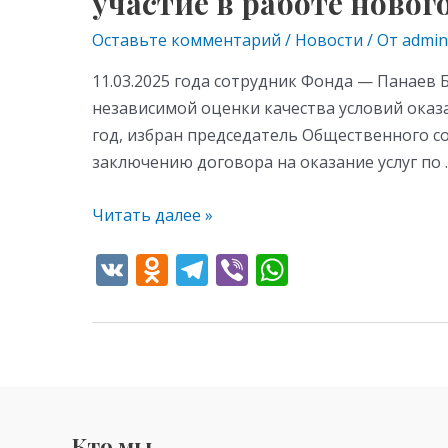
участие в работе новог
Оставьте комментарий
/
Новости
/ От
admin
11.03.2025 года сотрудник Фонда — Панаев
независимой оценки качества условий оказ
год, избран председатель Общественного 
заключению договора на оказание услуг по 
Читать далее »
V
O
T
Vi
W
K
d
el
b
h
n
e
er
at
o
gr
s
kl
a
A
as
m
p
Кто мы