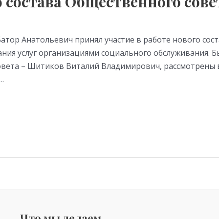
о состава Общественного сове
 Батор Анатольевич принял участие в работе нового со
ания услуг организациями социального обслуживания. Б
совета – Шитиков Виталий Владимирович, рассмотрены 
…
Что мы делаем