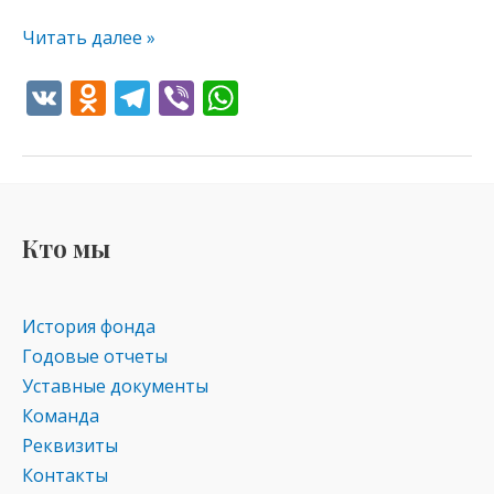
Читать далее »
V
O
T
Vi
W
K
d
el
b
h
n
e
er
at
o
gr
s
kl
a
A
Кто мы
as
m
p
s
p
История фонда
ni
Годовые отчеты
ki
Уставные документы
Команда
Реквизиты
Контакты