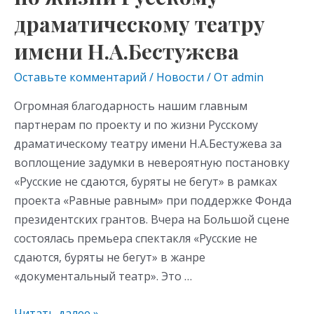
Н.А.Бестужева
драматическому театру
имени Н.А.Бестужева
Оставьте комментарий
/
Новости
/ От
admin
Огромная благодарность нашим главным
партнерам по проекту и по жизни Русскому
драматическому театру имени Н.А.Бестужева за
воплощение задумки в невероятную постановку
«Русские не сдаются, буряты не бегут» в рамках
проекта «Равные равным» при поддержке Фонда
президентских грантов. Вчера на Большой сцене
состоялась премьера спектакля «Русские не
сдаются, буряты не бегут» в жанре
«документальный театр». Это …
Читать далее »