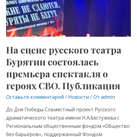
as
m
p
русского
s
p
театра
Бурятии
ni
состоялась
ki
премьера
спектакля
На сцене русского театра
о
героях
Бурятии состоялась
СВО.
премьера спектакля о
Публикация
героях СВО. Публикация
Оставьте комментарий
/
Новости
/ От
admin
До Дня Победы Совместный проект Русского
драматического театра имени Н.А.Бестужева с
Региональным общественным фондом «Общество
без барьеров», поддержанный Фондом