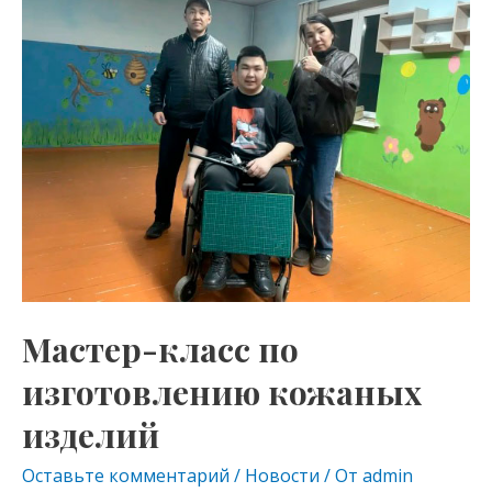
kl
a
A
класс
as
m
p
по
s
p
изготовлению
кожаных
ni
изделий
ki
Мастер-класс по
изготовлению кожаных
изделий
Оставьте комментарий
/
Новости
/ От
admin