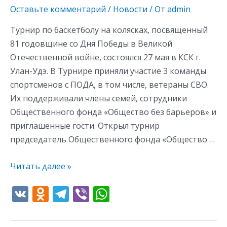
Оставьте комментарий
/
Новости
/ От
admin
Турнир по баскетболу на колясках, посвященный
81 годовщине со Дня Победы в Великой
Отечественной войне, состоялся 27 мая в КСК г.
Улан-Удэ. В Турнире приняли участие 3 команды
спортсменов с ПОДА, в том числе, ветераны СВО.
Их поддерживали члены семей, сотрудники
Общественного фонда «Общество без барьеров» и
приглашенные гости. Открыл турнир
председатель Общественного фонда «Общество …
Читать далее »
V
O
T
Vi
W
K
d
el
b
h
n
e
er
at