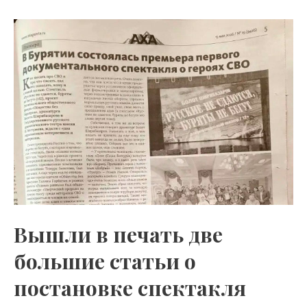
o
gr
s
kl
a
A
as
m
p
s
p
ni
ki
Вышли в печать две
большие статьи о
постановке спектакля