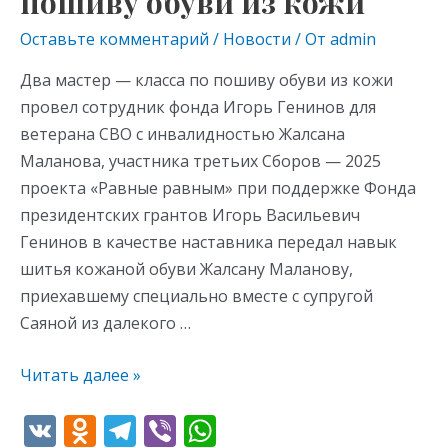
пошиву обуви из кожи
Оставьте комментарий
/
Новости
/ От
admin
Два мастер — класса по пошиву обуви из кожи
провел сотрудник фонда Игорь Генинов для
ветерана СВО с инвалидностью Жалсана
Маланова, участника третьих Сборов — 2025
проекта «Равные равным» при поддержке Фонда
президентских грантов Игорь Васильевич
Генинов в качестве наставника передал навык
шитья кожаной обуви Жалсану Маланову,
приехавшему специально вместе с супругой
Саяной из далекого …
Читать далее »
V
O
T
Vi
W