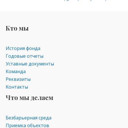
as
m
p
s
p
ni
Кто мы
ki
История фонда
Годовые отчеты
Уставные документы
Команда
Реквизиты
Контакты
Что мы делаем
Безбарьерная среда
Приемка объектов