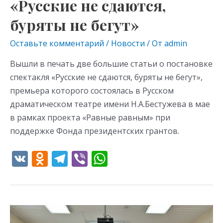
«Русские не сдаются,
буряты не бегут»
Оставьте комментарий
/
Новости
/ От
admin
Вышли в печать две большие статьи о постановке
спектакля «Русские не сдаются, буряты не бегут»,
премьера которого состоялась в Русском
драматическом театре имени Н.А.Бестужева в мае
в рамках проекта «Равные равным» при
поддержке Фонда президентских грантов.
V
O
T
Vi
W
K
d
el
b
h
n
e
er
at
o
gr
s
Родина
kl
a
A