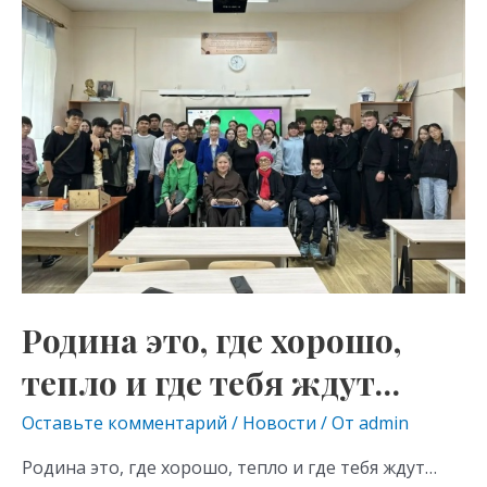
это,
as
m
p
где
s
p
хорошо,
тепло
ni
и
ki
где
тебя
ждут…
Родина это, где хорошо,
тепло и где тебя ждут…
Оставьте комментарий
/
Новости
/ От
admin
Родина это, где хорошо, тепло и где тебя ждут…