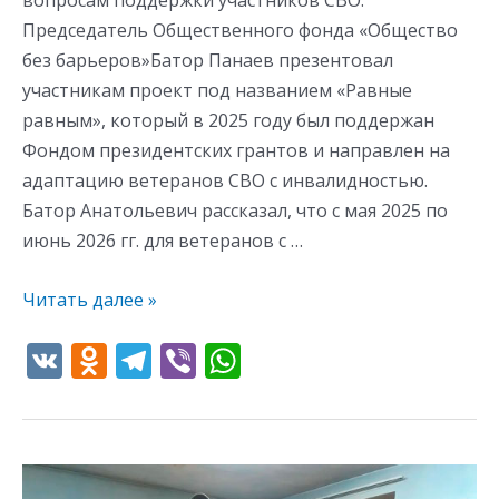
вопросам поддержки участников СВО.
Председатель Общественного фонда «Общество
без барьеров»Батор Панаев презентовал
участникам проект под названием «Равные
равным», который в 2025 году был поддержан
Фондом президентских грантов и направлен на
адаптацию ветеранов СВО с инвалидностью.
Батор Анатольевич рассказал, что с мая 2025 по
июнь 2026 гг. для ветеранов с …
Читать далее »
V
O
T
Vi
W
K
d
el
b
h
n
e
er
at
o
gr
s
Мастер-