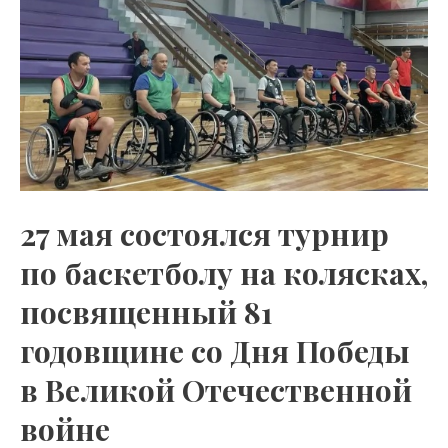
турнир
по
баскетболу
на
колясках,
посвященный
81
годовщине
27 мая состоялся турнир
со
по баскетболу на колясках,
Дня
Победы
посвященный 81
в
годовщине со Дня Победы
Великой
Отечественной
в Великой Отечественной
войне
войне