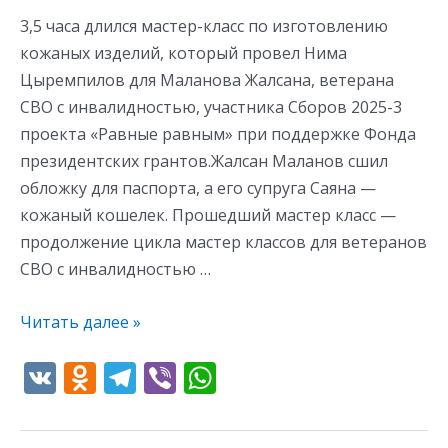
3,5 часа длился мастер-класс по изготовлению
кожаных изделий, который провел Нима
Цыремпилов для Маланова Жалсана, ветерана
СВО с инвалидностью, участника Сборов 2025-3
проекта «Равные равным» при поддержке Фонда
президентских грантов.Жалсан Маланов сшил
обложку для паспорта, а его супруга Саяна —
кожаный кошелек. Прошедший мастер класс —
продолжение цикла мастер классов для ветеранов
СВО с инвалидностью …
Читать далее »
V
O
T
Vi
W
K
d
el
b
h
n
e
er
at