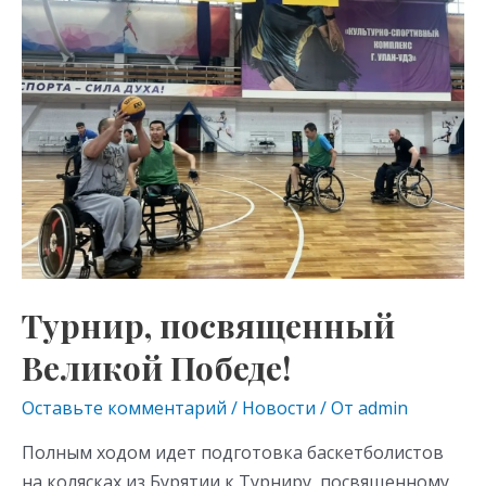
as
m
p
Великой
s
p
Победе!
ni
ki
Турнир, посвященный
Великой Победе!
Оставьте комментарий
/
Новости
/ От
admin
Полным ходом идет подготовка баскетболистов
на колясках из Бурятии к Турниру, посвященному