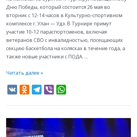
Дню Победы, который состоится 26 мая во
вторник с 12-14 часов в Культурно-спортивном
комплексе г. Улан — Удэ. В Турнире примут
участие 10-12 параспортсменов, включая
ветеранов СВО с инвалидностью, посещающих
секцию баскетбола на колясках в течение года, а
также новые участники с ПОДА. …
Читать далее »
V
O
T
Vi
W
K
d
el
b
h
n
e
er
at
o
gr
s
На
kl
a
A
сцене