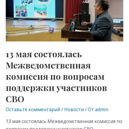
as
m
p
состоялась
s
p
Межведомственная
комиссия
ni
по
ki
вопросам
поддержки
13 мая состоялась
участников
СВО
Межведомственная
комиссия по вопросам
поддержки участников
СВО
Оставьте комментарий
/
Новости
/ От
admin
13 мая состоялась Межведомственная комиссия по