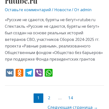
rutube.ru
Оставьте комментарий
/
Новости
/ От
admin
«Русские не сдаются, буряты не бегут»rutube.ru
Спектакль «Русские не сдаются, буряты не бегут»
был создан на основе реальных историй
ветеранов СВО, участников Сборов 2024-2025 гг.
проекта «Равные равным», реализованного
Общественным фондом «Общество без барьеров»
при поддержке Фонда президентских грантов
V
O
T
Vi
W
K
d
el
b
h
n
e
er
at
o
gr
s
1
2
…
14
kl
a
A
Следующая страница
→