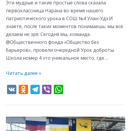
Эти мудрые и такие простые слова сказала
первоклассница Нарана во время нашего
патриотического урока в СОШ №4 Улан-Удэ.И
знаете, после таких моментов понимаешь: мы всё
делаем не зря. Сегодня мы, команда
@Общественного фонда «Общество без
барьеров», провели очередной Урок доброты.
Школа номер 4 это уникальное место, где …
Читать далее »
V
O
T
Vi
W
K
d
el
b
h
n
e
er
at
o
gr
s
Турнир,
kl
a
A
посвященный