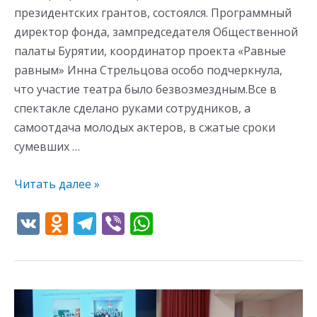
президентских грантов, состоялся. Программный
директор фонда, зампредседателя Общественной
палаты Бурятии, координатор проекта «Равные
равным» Инна Стрельцова особо подчеркнула,
что участие театра было безвозмездным.Все в
спектакле сделано руками сотрудников, а
самоотдача молодых актеров, в сжатые сроки
сумевших …
Читать далее »
V
O
T
Vi
W
K
d
el
b
h
n
e
er
at
o
gr
s
13
kl
a
A
мая