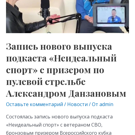
«Неидеальный
спорт»
с
призером
по
пулевой
Запись нового выпуска
стрельбе
подкаста «Неидеальный
Александром
Данзановым
спорт» с призером по
пулевой стрельбе
Александром Данзановым
Оставьте комментарий
/
Новости
/ От
admin
Состоялась запись нового выпуска подкаста
«Неидеальный спорт» с ветераном СВО,
бронзовым призером Всероссийского кубка