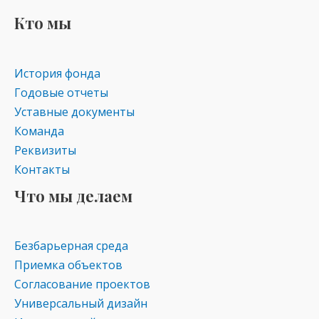
kl
a
A
Кто мы
as
m
p
s
p
История фонда
ni
Годовые отчеты
ki
Уставные документы
Команда
Реквизиты
Контакты
Что мы делаем
Безбарьерная среда
Приемка объектов
Согласование проектов
Универсальный дизайн