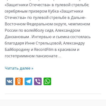
«Защитники Отечества» в пулевой стрельбе;
серебряным призером Кубка «Защитники
Отечества» по пулевой стрельбе в Дальне-
Восточном Федеральном округе, чемпионом
России по волейболу сидя, Александром
Данзановым . Интервью и съемка состоялась
благодаря Инне Стрельцовой, Александру
Байбородину и RecordFilm в красивом и
гостеприимном пансионате …
Читать далее »
V
O
T
Vi
W
K
d
el
b
h
n
e
er
at
o
gr
s