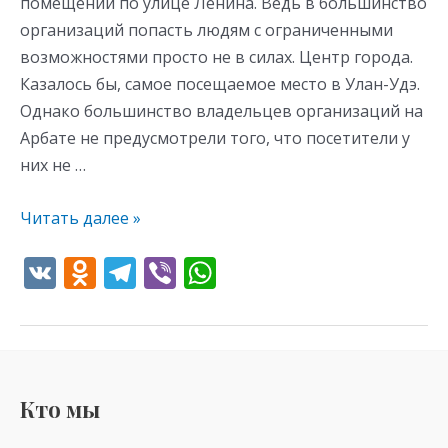
помещений по улице Ленина. Ведь в большинство
организаций попасть людям с ограниченными
возможностями просто не в силах. Центр города.
Казалось бы, самое посещаемое место в Улан-Удэ.
Однако большинство владельцев организаций на
Арбате не предусмотрели того, что посетители у
них не …
Читать далее »
V
O
T
Vi
W
K
d
el
b
h
n
e
er
at
o
gr
s
kl
a
A
Кто мы
as
m
p