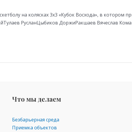
скетболу на колясках 3х3 «Кубок Восхода», в котором пр
гейТулаев РусланЦыбиков ДоржиРакшаев Вячеслав Коман
Что мы делаем
Безбарьерная среда
Приемка объектов