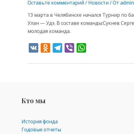
Оставьте комментарий
/
Новости
/ От
admin
13 марта в Челябинске начался Турнир по ба
Улан — Удэ. В составе команды:Сукнев Сер
молодая команда.
V
O
T
Vi
W
K
d
el
b
h
n
e
er
at
o
gr
s
kl
a
A
as
m
p
Кто мы
s
p
ni
ki
История фонда
Годовые отчеты