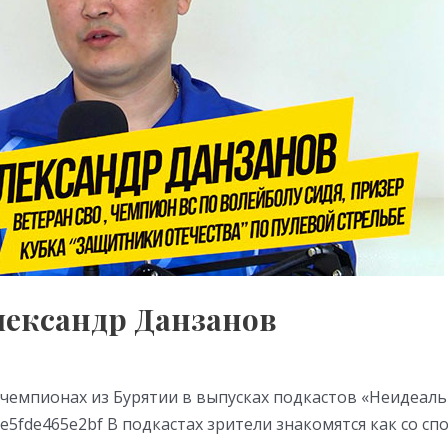
лександр Данзанов
емпионах из Бурятии в выпусках подкастов «Неидеаль
48e5fde465e2bf В подкастах зрители знакомятся как со с