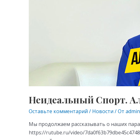
ni
ki
Неидеальный Спорт. А
Оставьте комментарий
/
Новости
/ От
admin
Мы продолжаем рассказывать о наших парач
https://rutube.ru/video/7da0f63b79dbe45c47