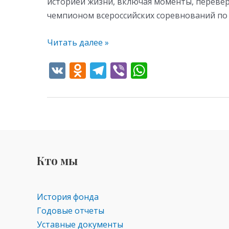
историей жизни, включая моменты, перевер
чемпионом всероссийских соревнований по 
Читать далее »
V
O
T
Vi
W
K
d
el
b
h
n
e
er
at
o
gr
s
kl
a
A
as
m
p
Кто мы
s
p
ni
ki
История фонда
Годовые отчеты
Уставные документы