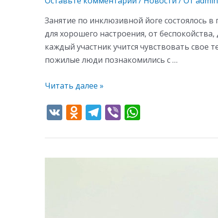
Оставьте комментарий
/
Новости
/ От
admin
Занятие по инклюзивной йоге состоялось в
для хорошего настроения, от беспокойства,
каждый участник учится чувствовать свое т
пожилые люди познакомились с …
Читать далее »
V
O
T
Vi
W
K
d
el
b
h
n
e
er
at
o
gr
s
Неидеальный
kl
a
A
Спорт.
as
m
p
Александр
s
p
Данзанов