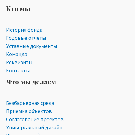
kl
a
A
Кто мы
as
m
p
s
p
История фонда
ni
Годовые отчеты
ki
Уставные документы
Команда
Реквизиты
Контакты
Что мы делаем
Безбарьерная среда
Приемка объектов
Согласование проектов
Универсальный дизайн