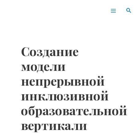
Перейти
Main
Пои
к
Menu
содержимому
Создание
модели
непрерывной
инклюзивной
образовательной
вертикали