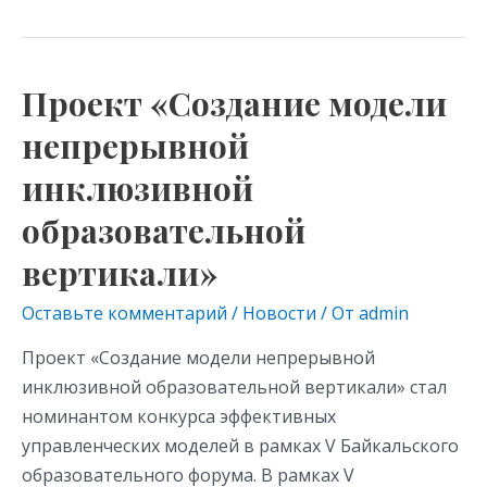
Проект «Создание модели
Проект
«Создание
непрерывной
модели
инклюзивной
непрерывной
инклюзивной
образовательной
образовательной
вертикали»
вертикали»
Оставьте комментарий
/
Новости
/ От
admin
Проект «Создание модели непрерывной
инклюзивной образовательной вертикали» стал
номинантом конкурса эффективных
управленческих моделей в рамках V Байкальского
образовательного форума. В рамках V