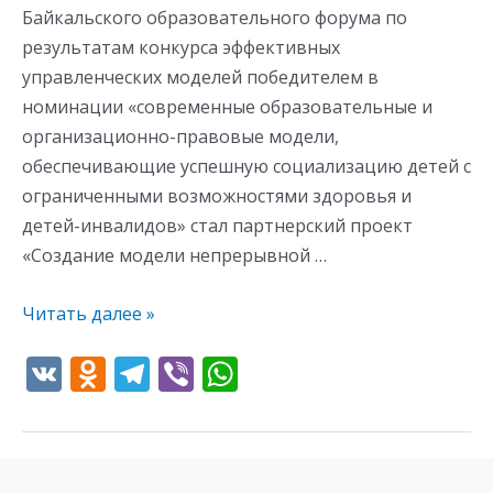
Байкальского образовательного форума по
результатам конкурса эффективных
управленческих моделей победителем в
номинации «современные образовательные и
организационно-правовые модели,
обеспечивающие успешную социализацию детей с
ограниченными возможностями здоровья и
детей-инвалидов» стал партнерский проект
«Создание модели непрерывной …
Читать далее »
V
O
T
Vi
W
K
d
el
b
h
n
e
er
at
o
gr
s