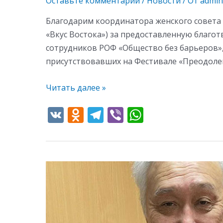
Оставьте комментарий
/
Новости
/ От
admin
Благодарим координатора женского совета 
«Вкус Востока») за предоставленную благо
сотрудников РОФ «Общество без барьеров»,
присутствовавших на Фестивале «Преодолен
Читать далее »
V
O
T
Vi
W
K
d
el
b
h
n
e
er
at
o
gr
s
Поздравляем
kl
a
A
Игоря
as
m
p
с
s
p
серебряной
медалью!!