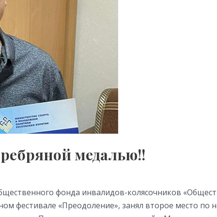
еребряной медалью!!
бщественного фонда инвалидов-колясочников «Обществ
ом фестивале «Преодоление», занял второе место по н