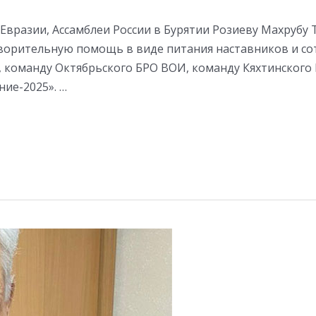
Евразии, Ассамблеи России в Бурятии Розиеву Махрубу 
творительную помощь в виде питания наставников и со
 команду Октябрьского БРО ВОИ, команду Кяхтинского Б
ие-2025». …