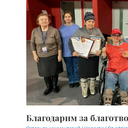
за
благотворительную
помощь
Благодарим за благот