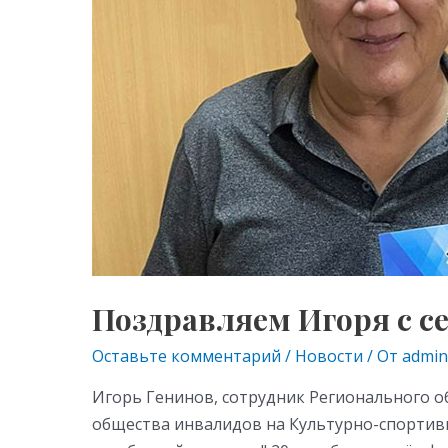
ni
ki
Поздравляем Игоря с с
Оставьте комментарий
/
Новости
/ От
admin
Игорь Генинов, сотрудник Регионального о
общества инвалидов на Культурно-спортивн