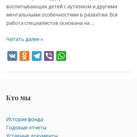
воспитывающих детей с аутизмом и другими
ментальными особенностями в развитии. Вся
работа специалистов основана на …
Читать далее »
V
O
T
Vi
W
K
d
el
b
h
n
e
er
at
o
gr
s
kl
a
A
Кто мы
as
m
p
s
p
История фонда
ni
Годовые отчеты
ki
Уставные документы