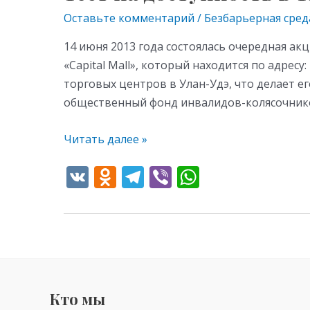
на
Оставьте комментарий
/
Безбарьерная сред
доступность
в
14 июня 2013 года состоялась очередная а
ТРЦ
«Capital Mall», который находится по адресу
«Capital
торговых центров в Улан-Удэ, что делает е
Mall»
общественный фонд инвалидов-колясочник
Читать далее »
V
O
T
Vi
W
K
d
el
b
h
n
e
er
at
o
gr
s
kl
a
A
as
m
p
Кто мы
s
p