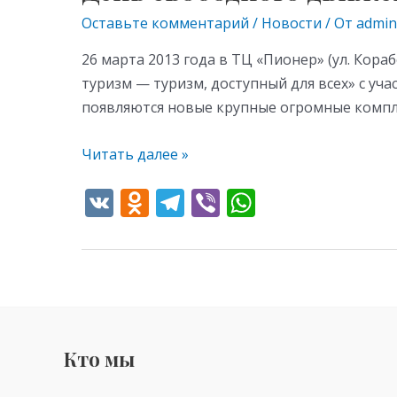
свободного
Оставьте комментарий
/
Новости
/ От
admin
движения
в
26 марта 2013 года в ТЦ «Пионер» (ул. Кор
ТЦ
туризм — туризм, доступный для всех» с уч
«Пионер»
появляются новые крупные огромные компле
Читать далее »
V
O
T
Vi
W
K
d
el
b
h
n
e
er
at
o
gr
s
kl
a
A
as
m
p
Кто мы
s
p