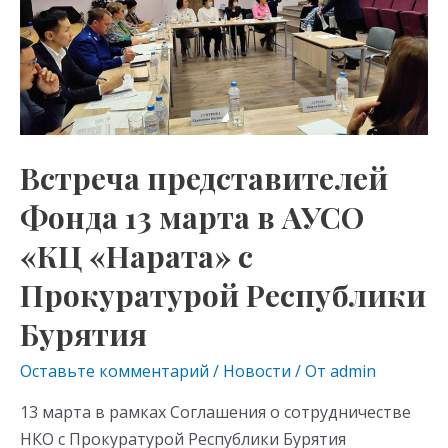
13
марта
в
АУСО
«КЦ
«Нарата»
Встреча представителей
с
Фонда 13 марта в АУСО
Прокуратурой
Республики
«КЦ «Нарата» с
Бурятия
Прокуратурой Республики
Бурятия
Оставьте комментарий
/
Новости
/ От
admin
13 марта в рамках Соглашения о сотрудничестве
НКО с Прокуратурой Республики Бурятия