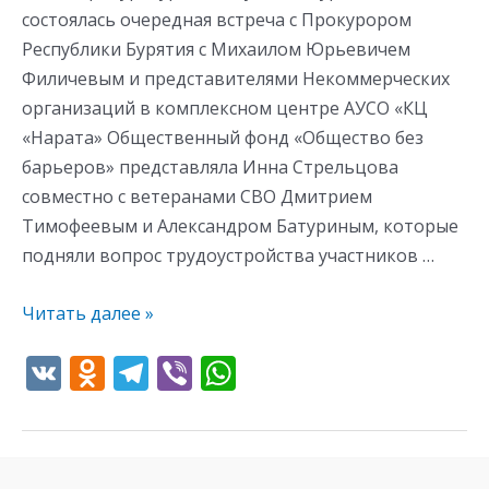
состоялась очередная встреча с Прокурором
Республики Бурятия с Михаилом Юрьевичем
Филичевым и представителями Некоммерческих
организаций в комплексном центре АУСО «КЦ
«Нарата» Общественный фонд «Общество без
барьеров» представляла Инна Стрельцова
совместно с ветеранами СВО Дмитрием
Тимофеевым и Александром Батуриным, которые
подняли вопрос трудоустройства участников …
Читать далее »
V
O
T
Vi
W
K
d
el
b
h
n
e
er
at
o
gr
s