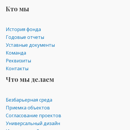
kl
a
A
Кто мы
as
m
p
s
p
История фонда
ni
Годовые отчеты
ki
Уставные документы
Команда
Реквизиты
Контакты
Что мы делаем
Безбарьерная среда
Приемка объектов
Согласование проектов
Универсальный дизайн