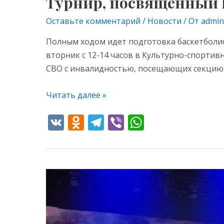
Турнир, посвященный 
Оставьте комментарий
/
Новости
/ От
admin
Полным ходом идет подготовка баскетболис
вторник с 12-14 часов в Культурно-спортив
СВО с инвалидностью, посещающих секцию ба
Читать далее »
V
O
T
Vi
W
K
d
el
b
h
n
e
er
at
o
gr
s
На
kl
a
A
сцене
as
m
p
русского
s
p
театра