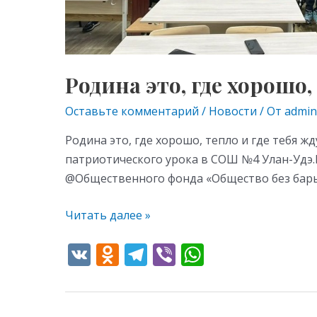
Родина это, где хорошо,
Оставьте комментарий
/
Новости
/ От
admin
Родина это, где хорошо, тепло и где тебя 
патриотического урока в СОШ №4 Улан-Удэ.И
@Общественного фонда «Общество без барье
Читать далее »
V
O
T
Vi
W
K
d
el
b
h
n
e
er
at