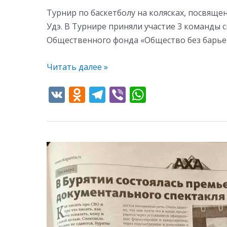
Турнир по баскетболу на колясках, посвящен
Удэ. В Турнире приняли участие 3 команды 
Общественного фонда «Общество без барье
Читать далее »
V
O
T
Vi
W
K
d
el
b
h
n
e
er
at
o
gr
s
kl
a
A
as
m
p
s
p
ni
ki