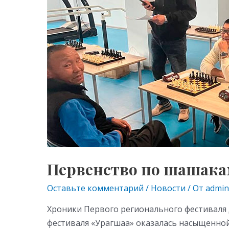
рамках
ni
фестиваля
ki
«Урагшаа»
Первенство по шашака
Оставьте комментарий
/
Новости
/ От
admin
Хроники Первого регионального фестиваля
фестиваля «Урагшаа» оказалась насыщенной