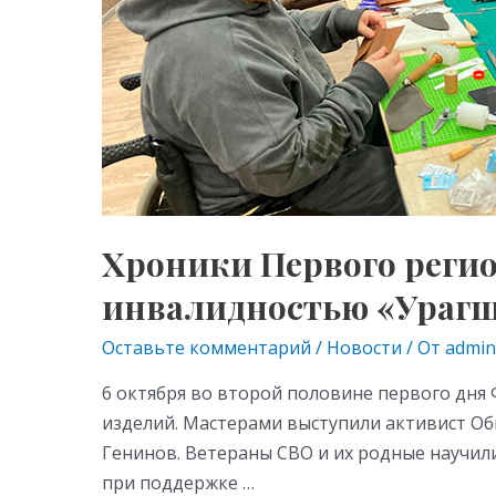
с
инвалидностью
«Урагшаа»
Хроники Первого регио
инвалидностью «Ураг
Оставьте комментарий
/
Новости
/ От
admin
6 октября во второй половине первого дня
изделий. Мастерами выступили активист О
Генинов. Ветераны СВО и их родные научил
при поддержке …