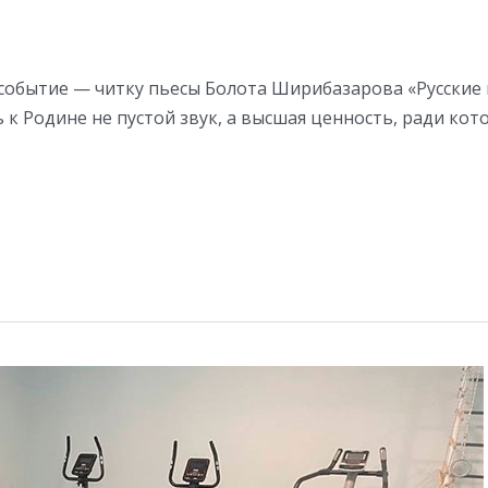
событие — читку пьесы Болота Ширибазарова «Русские не
вь к Родине не пустой звук, а высшая ценность, ради кот