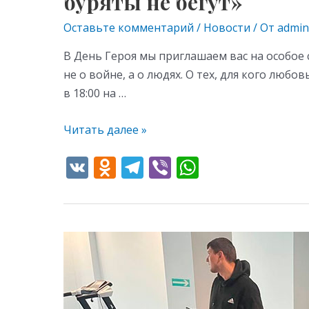
буряты не бегут»
Оставьте комментарий
/
Новости
/ От
admin
В День Героя мы приглашаем вас на особое 
не о войне, а о людях. О тех, для кого любо
в 18:00 на …
Читать далее »
V
O
T
Vi
W
K
d
el
b
h
n
e
er
at
o
gr
s
Первенство
kl
a
A
по
as
m
p
шашакам
s
p
в