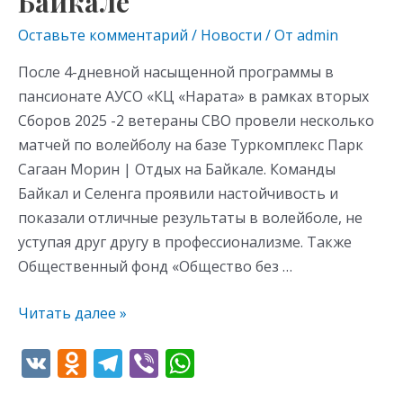
Байкале
Оставьте комментарий
/
Новости
/ От
admin
После 4-дневной насыщенной программы в
пансионате АУСО «КЦ «Нарата» в рамках вторых
Сборов 2025 -2 ветераны СВО провели несколько
матчей по волейболу на базе Туркомплекс Парк
Сагаан Морин | Отдых на Байкале. Команды
Байкал и Селенга проявили настойчивость и
показали отличные результаты в волейболе, не
уступая друг другу в профессионализме. Также
Общественный фонд «Общество без …
Читать далее »
V
O
T
Vi
W
K
d
el
b
h