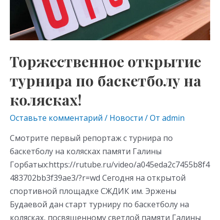
ni
на
ki
колясках!
Торжественное открытие
турнира по баскетболу на
колясках!
Оставьте комментарий
/
Новости
/ От
admin
Смотрите первый репортаж с турнира по
баскетболу на колясках памяти Галины
Горбатых:https://rutube.ru/video/a045eda2c7455b8f4
483702bb3f39ae3/?r=wd Сегодня на открытой
спортивной площадке СЖДИК им. Эржены
Будаевой дан старт турниру по баскетболу на
колясках, посвященному светлой памяти Галины