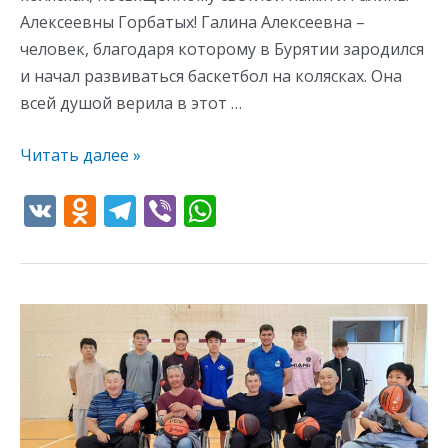
Алексеевны Горбатых! Галина Алексеевна –
человек, благодаря которому в Бурятии зародился
и начал развиваться баскетбол на колясках. Она
всей душой верила в этот …
Читать далее »
V
O
T
Vi
W
K
d
el
b
h
n
e
er
at
o
gr
s
Турнир
kl
a
A
памяти
as
m
p
Галины
s
p
Горбатых
ni