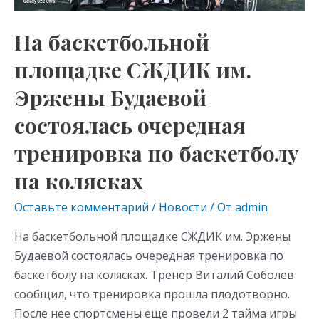
состоялась
очередная
На баскетбольной
тренировка
площадке СЖДИК им.
по
баскетболу
Эржены Будаевой
на
состоялась очередная
колясках
тренировка по баскетболу
на колясках
Оставьте комментарий
/
Новости
/ От
admin
На баскетбольной площадке СЖДИК им. Эржены
Будаевой состоялась очередная тренировка по
баскетболу на колясках. Тренер Виталий Соболев
сообщил, что тренировка прошла плодотворно.
После нее спортсмены еще провели 2 тайма игры