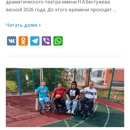
драматического театра имени Н.А.Бестужева
весной 2026 года. До этого времени проходят …
Читать далее »
V
O
T
Vi
W
K
d
el
b
h
n
e
er
at
o
gr
s
Тренировка
kl
a
A
в
as
m
p
городском
s
p
стиле
ni
ki