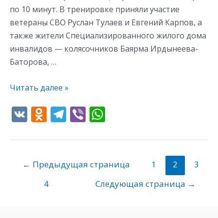
по 10 минут. В тренировке приняли участие
ветераны СВО Руслан Тулаев и Евгений Карпов, а
также жители Специализированного жилого дома
инвалидов — колясочников Баярма Ирдынеева-
Баторова, …
Читать далее »
V
O
T
Vi
W
K
d
el
b
h
n
e
er
at
o
gr
s
←
Предыдущая страница
1
2
3
kl
a
A
4
Следующая страница
→
as
m
p
s
p