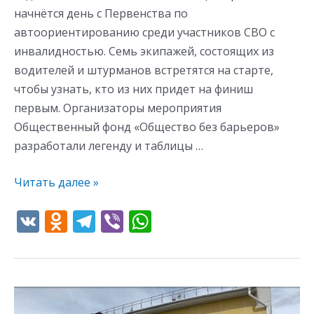
начнётся день с Первенства по
автоориентированию среди участников СВО с
инвалидностью. Семь экипажей, состоящих из
водителей и штурманов встретятся на старте,
чтобы узнать, кто из них придет на финиш
первым. Организаторы мероприятия
Общественный фонд «Общество без барьеров»
разработали легенду и таблицы …
Читать далее »
V
O
T
Vi
W
K
d
el
b
h
n
e
er
at
o
gr
s
11
kl
a
A
августа