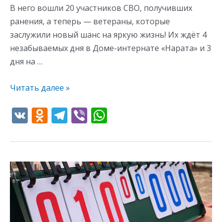
В него вошли 20 участников СВО, получивших
ранения, а теперь — ветераны, которые
заслужили новый шанс на яркую жизнь! Их ждёт 4
незабываемых дня в Доме-интернате «Нарата» и 3
дня на …
Читать далее »
V
O
T
Vi
W
K
d
el
b
h
n
e
er
at
o
gr
s
Торжественное
kl
a
A
открытие
as
m
p
турнира
s
p
по
баскетболу