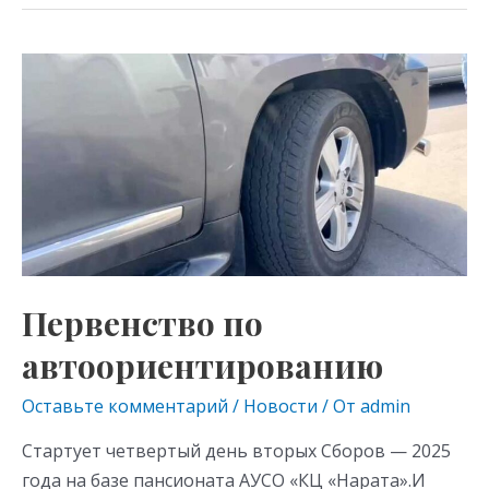
n
e
er
at
o
gr
s
Первенство
kl
a
A
по
as
m
p
автоориентированию
s
p
ni
ki
Первенство по
автоориентированию
Оставьте комментарий
/
Новости
/ От
admin
Стартует четвертый день вторых Сборов — 2025
года на базе пансионата АУСО «КЦ «Нарата».И