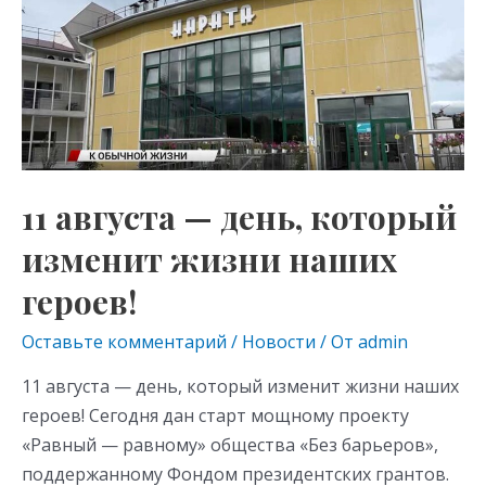
as
m
p
—
s
p
день,
который
ni
изменит
ki
жизни
наших
героев!
11 августа — день, который
изменит жизни наших
героев!
Оставьте комментарий
/
Новости
/ От
admin
11 августа — день, который изменит жизни наших
героев! Сегодня дан старт мощному проекту
«Равный — равному» общества «Без барьеров»,
поддержанному Фондом президентских грантов.