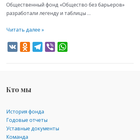
Общественный фонд «Общество без барьеров»
разработали легенду и таблицы …
Читать далее »
V
O
T
Vi
W
K
d
el
b
h
n
e
er
at
o
gr
s
kl
a
A
Кто мы
as
m
p
s
p
История фонда
ni
Годовые отчеты
ki
Уставные документы
Команда