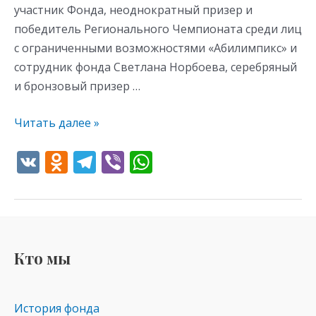
участник Фонда, неоднократный призер и
победитель Регионального Чемпионата среди лиц
с ограниченными возможностями «Абилимпикс» и
сотрудник фонда Светлана Норбоева, серебряный
и бронзовый призер …
Читать далее »
V
O
T
Vi
W
K
d
el
b
h
n
e
er
at
o
gr
s
kl
a
A
Кто мы
as
m
p
s
p
История фонда