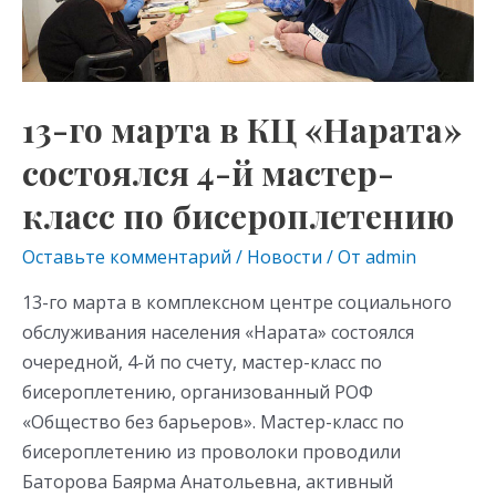
КЦ
«Нарата»
состоялся
4-
13-го марта в КЦ «Нарата»
й
мастер-
состоялся 4-й мастер-
класс
класс по бисероплетению
по
бисероплетению
Оставьте комментарий
/
Новости
/ От
admin
13-го марта в комплексном центре социального
обслуживания населения «Нарата» состоялся
очередной, 4-й по счету, мастер-класс по
бисероплетению, организованный РОФ
«Общество без барьеров». Мастер-класс по
бисероплетению из проволоки проводили
Баторова Баярма Анатольевна, активный