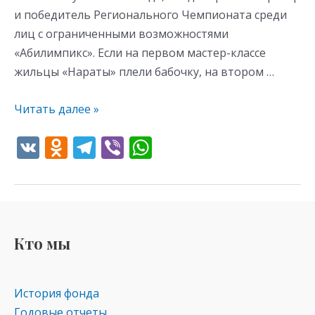
и победитель Регионального Чемпионата среди
лиц с ограниченными возможностями
«Абилимпикс». Если на первом мастер-классе
жильцы «Нараты» плели бабочку, на втором …
Читать далее »
V
O
T
Vi
W
K
d
el
b
h
n
e
er
at
o
gr
s
kl
a
A
Кто мы
as
m
p
s
p
История фонда
ni
Годовые отчеты