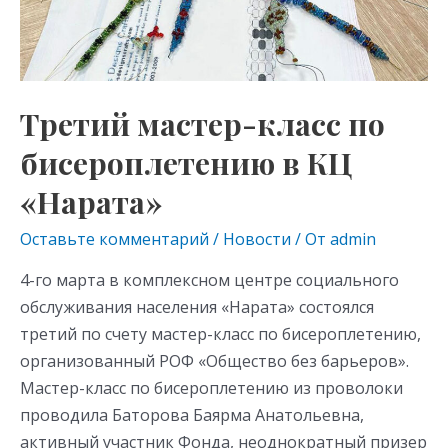
бисероплетению
в
КЦ
«Нарата»
Третий мастер-класс по
бисероплетению в КЦ
«Нарата»
Оставьте комментарий
/
Новости
/ От
admin
4-го марта в комплексном центре социального
обслуживания населения «Нарата» состоялся
третий по счету мастер-класс по бисероплетению,
организованный РОФ «Общество без барьеров».
Мастер-класс по бисероплетению из проволоки
проводила Баторова Баярма Анатольевна,
активный участник Фонда, неоднократный призер