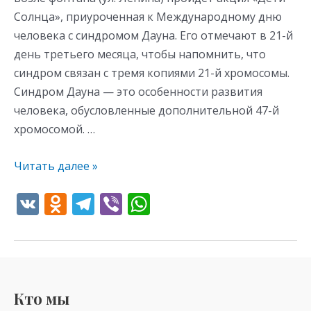
Солнца», приуроченная к Международному дню
человека с синдромом Дауна. Его отмечают в 21-й
день третьего месяца, чтобы напомнить, что
синдром связан с тремя копиями 21-й хромосомы.
Синдром Дауна — это особенности развития
человека, обусловленные дополнительной 47-й
хромосомой. …
Читать далее »
V
O
T
Vi
W
K
d
el
b
h
n
e
er
at
o
gr
s
kl
a
A
Кто мы