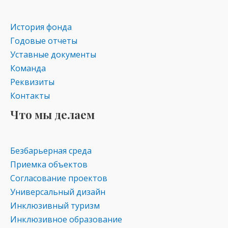
as
m
p
s
p
История фонда
ni
Годовые отчеты
ki
Уставные документы
Команда
Реквизиты
Контакты
Что мы делаем
Безбарьерная среда
Приемка объектов
Согласование проектов
Универсальный дизайн
Инклюзивный туризм
Инклюзивное образование