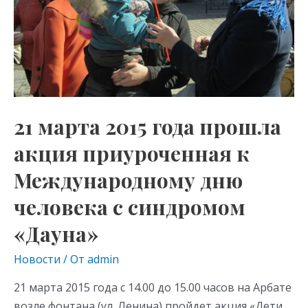
приуроченная
к
Международному
дню
человека
с
синдромом
21 марта 2015 года прошла
«Дауна»
акция приуроченная к
Международному дню
человека с синдромом
«Дауна»
Новости
/ От
admin
21 марта 2015 года с 14.00 до 15.00 часов на Арбате
возле фонтана (ул. Ленина) пройдет акция «Дети