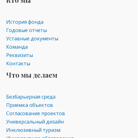
Кто мы
as
m
p
s
p
История фонда
ni
Годовые отчеты
ki
Уставные документы
Команда
Реквизиты
Контакты
Что мы делаем
Безбарьерная среда
Приемка объектов
Согласование проектов
Универсальный дизайн
Инклюзивный туризм