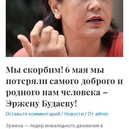
самого
доброго
и
родного
нам
человека
–
Эржену
Будаеву!
Мы скорбим! 6 мая мы
потеряли самого доброго и
родного нам человека –
Эржену Будаеву!
Оставьте комментарий
/
Новости
/ От
admin
Эржена — лидер инвалидного движения в