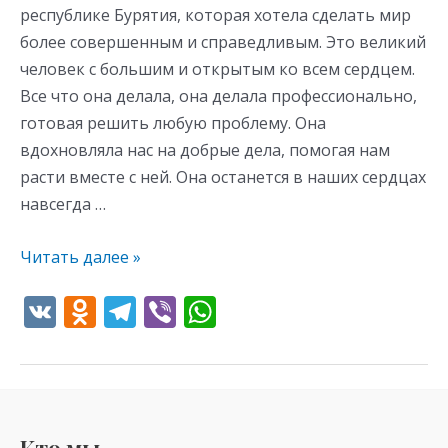
республике Бурятия, которая хотела сделать мир
более совершенным и справедливым. Это великий
человек с большим и открытым ко всем сердцем.
Все что она делала, она делала профессионально,
готовая решить любую проблему. Она
вдохновляла нас на добрые дела, помогая нам
расти вместе с ней. Она останется в наших сердцах
навсегда …
Читать далее »
V
O
T
Vi
W
K
d
el
b
h
n
e
er
at
o
gr
s
kl
a
A