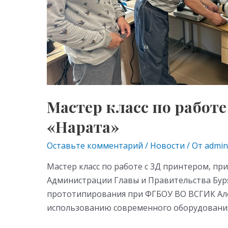
пансионате
АУСО
«КЦ
«Нарата»
Мастер класс по работ
«Нарата»
Оставьте комментарий
/
Новости
/ От
admin
Мастер класс по работе с 3Д принтером, п
Администрации Главы и Правительства Буря
прототипирования при ФГБОУ ВО ВСГИК Але
использованию современного оборудования