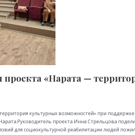
м проекта «Нарата — террито
— территория культурных возможностей» при поддержк
е Нарата.Руководитель проекта Инна Стрельцова подели
словий для социокультурной реабилитации людей пожил