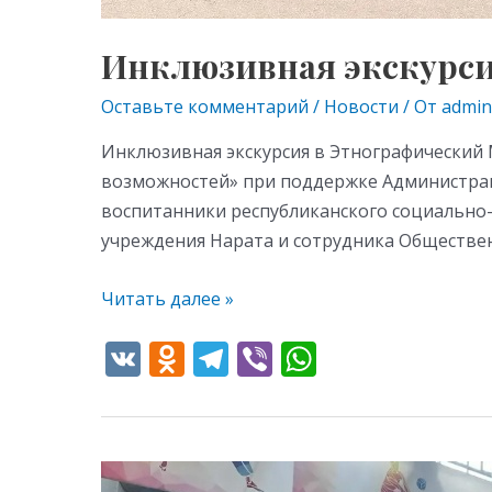
Инклюзивная экскурси
Оставьте комментарий
/
Новости
/ От
admin
Инклюзивная экскурсия в Этнографический 
возможностей» при поддержке Администраци
воспитанники республиканского социально
учреждения Нарата и сотрудника Обществе
Читать далее »
V
O
T
Vi
W
K
d
el
b
h
n
e
er
at
o
gr
s
27