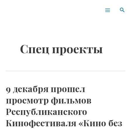
Перейти
Пагинация
Main
Пои
к
записей
Menu
содержимому
Спец проекты
9 декабря прошел
9
декабря
просмотр фильмов
прошел
Республиканского
просмотр
фильмов
Кинофестиваля «Кино без
Республиканского