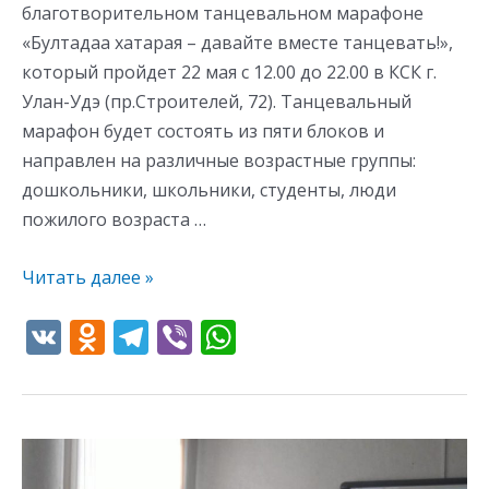
благотворительном танцевальном марафоне
«Бултадаа хатарая – давайте вместе танцевать!»,
который пройдет 22 мая с 12.00 до 22.00 в КСК г.
Улан-Удэ (пр.Строителей, 72). Танцевальный
марафон будет состоять из пяти блоков и
направлен на различные возрастные группы:
дошкольники, школьники, студенты, люди
пожилого возраста …
Читать далее »
V
O
T
Vi
W
K
d
el
b
h
n
e
er
at
o
gr
s
«Эхо
kl
a
A
кинофестиваля»