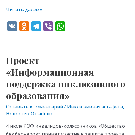
Читать далее »
V
O
T
Vi
W
K
d
el
b
h
n
e
er
at
o
gr
s
Проект
Проект
kl
a
A
«Информационная
«Информационная
as
m
p
поддержка
s
p
поддержка инклюзивного
инклюзивного
образования»
ni
образования»
ki
Оставьте комментарий
/
Инклюзивная эстафета
,
Новости
/ От
admin
4 июля РОФ инвалидов-колясочников «Общество
без барьеров» примет участие в защите проекта