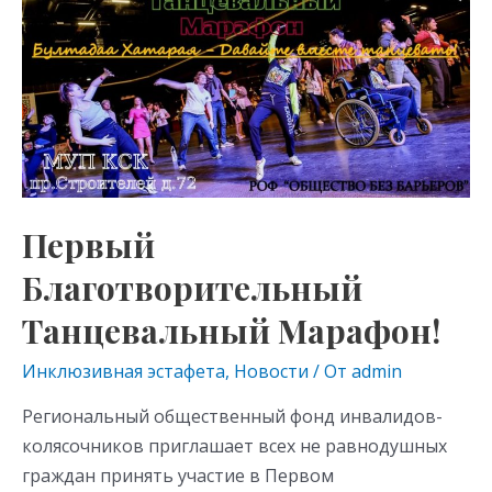
as
m
p
Танцевальный
s
p
Марафон!
ni
ki
Первый
Благотворительный
Танцевальный Марафон!
Инклюзивная эстафета
,
Новости
/ От
admin
Региональный общественный фонд инвалидов-
колясочников приглашает всех не равнодушных
граждан принять участие в Первом