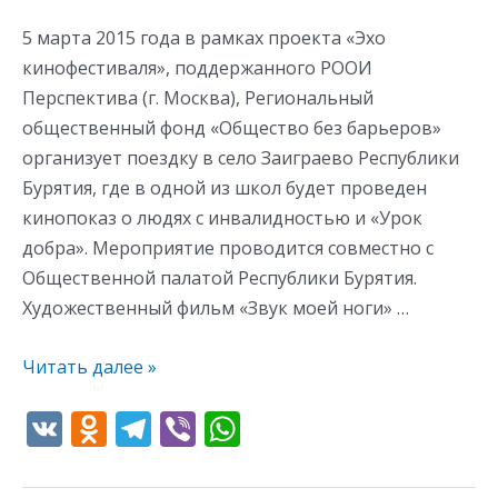
5 марта 2015 года в рамках проекта «Эхо
кинофестиваля», поддержанного РООИ
Перспектива (г. Москва), Региональный
общественный фонд «Общество без барьеров»
организует поездку в село Заиграево Республики
Бурятия, где в одной из школ будет проведен
кинопоказ о людях с инвалидностью и «Урок
добра». Мероприятие проводится совместно с
Общественной палатой Республики Бурятия.
Художественный фильм «Звук моей ноги» …
Читать далее »
V
O
T
Vi
W
K
d
el
b
h