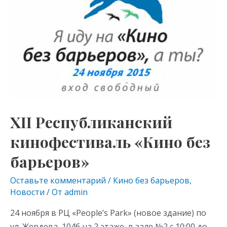
s
p
«Кино
без
ni
барьеров»
ki
XII Республиканский
кинофестиваль «Кино без
барьеров»
Оставьте комментарий
/
Кино без барьеров
,
Новости
/ От
admin
24 ноября в РЦ «People’s Park» (новое здание) по
ул. Жердева, 104б на 2 этаже, в зале №2 c 10:00 до