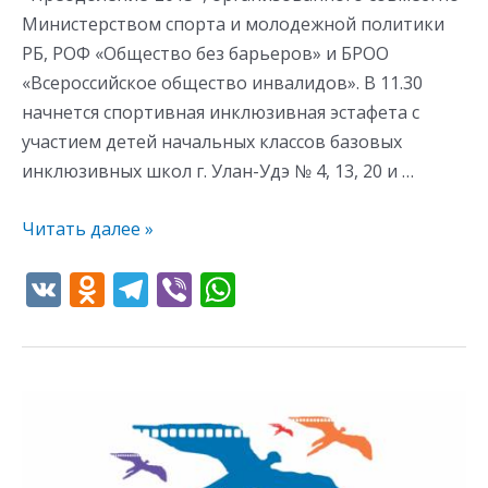
Министерством спорта и молодежной политики
РБ, РОФ «Общество без барьеров» и БРОО
«Всероссийское общество инвалидов». В 11.30
начнется спортивная инклюзивная эстафета с
участием детей начальных классов базовых
инклюзивных школ г. Улан-Удэ № 4, 13, 20 и …
Читать далее »
V
O
T
Vi
W
K
d
el
b
h
n
e
er
at
o
gr
s
XII
kl
a
A
Республиканский
as
m
p
кинофестиваль