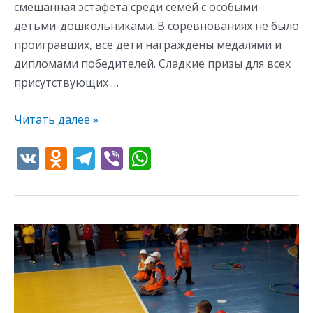
смешанная эстафета среди семей с особыми
детьми-дошкольниками. В соревнованиях не было
проигравших, все дети награждены медалями и
дипломами победителей. Сладкие призы для всех
присутствующих …
Читать далее »
V
O
T
Vi
W
K
d
el
b
h
n
e
er
at
o
gr
s
Открытие
kl
a
A
Республиканского
as
m
p
спортивного
s
p
фестиваля
«Преодоление-2015»