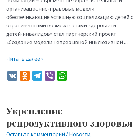
номинации «современные образовательные и
организационно-правовые модели,
обеспечивающие успешную социализацию детей с
ограниченными возможностями здоровья и
детей-инвалидов» стал партнерский проект
«Создание модели непрерывной инклюзивной …
Читать далее »
V
O
T
Vi
W
K
d
el
b
h
n
e
er
at
o
gr
s
Укрепление
Укрепление
kl
a
A
репродуктивного
репродуктивного здоровья
as
m
p
здоровья
s
p
Оставьте комментарий
/
Новости
,