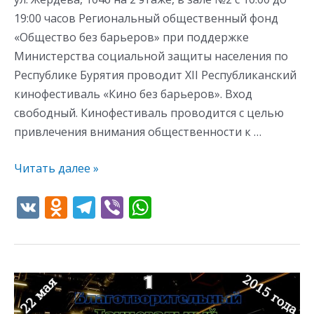
19:00 часов Региональный общественный фонд
«Общество без барьеров» при поддержке
Министерства социальной защиты населения по
Республике Бурятия проводит XII Республиканский
кинофестиваль «Кино без барьеров». Вход
свободный. Кинофестиваль проводится с целью
привлечения внимания общественности к …
Читать далее »
V
O
T
Vi
W
K
d
el
b
h
n
e
er
at
o
gr
s
Первый
kl
a
A
Благотворительный