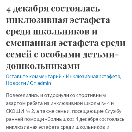
семей
4 декабря состоялась
с
инклюзивная эстафета
особыми
детьми-
среди школьников и
дошкольниками
смешанная эстафета среди
семей с особыми детьми-
дошкольниками
Оставьте комментарий
/
Инклюзивная эстафета
,
Новости
/ От
admin
Повеселились и отдохнули со спортивным
азартом ребята из инклюзивной школы № 4 и
СКОШИ № 2, а также семьи, посещающие Службу
ранней помощи «Солнышко».4 декабря состоялась
инклюзивная эстафета среди школьников и