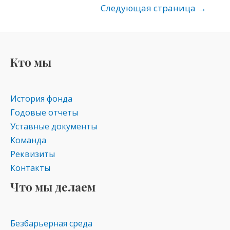
kl
a
A
Следующая страница
→
as
m
p
s
p
ni
Кто мы
ki
История фонда
Годовые отчеты
Уставные документы
Команда
Реквизиты
Контакты
Что мы делаем
Безбарьерная среда