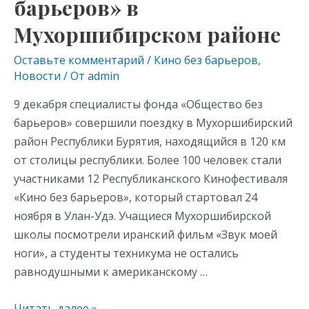
барьеров» в
Кинофестиваля
«Кино
Мухоршибирском районе
без
Оставьте комментарий
/
Кино без барьеров
,
барьеров»
Новости
/ От
admin
в
Мухоршибирском
9 декабря специалисты фонда «Общество без
районе
барьеров» совершили поездку в Мухоршибирский
район Республики Бурятия, находящийся в 120 км
от столицы республики. Более 100 человек стали
участниками 12 Республиканского Кинофестиваля
«Кино без барьеров», который стартовал 24
ноября в Улан-Удэ. Учащиеся Мухоршибирской
школы посмотрели иранский фильм «Звук моей
ноги», а студенты техникума не остались
равнодушными к американскому …
Читать далее »