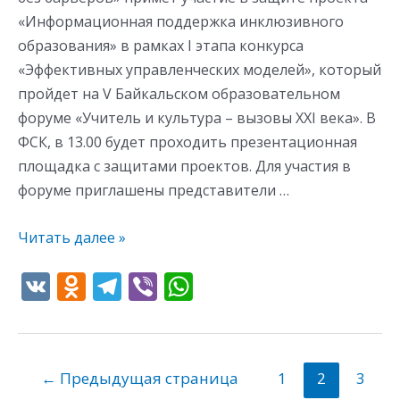
«Информационная поддержка инклюзивного
образования» в рамках I этапа конкурса
«Эффективных управленческих моделей», который
пройдет на V Байкальском образовательном
форуме «Учитель и культура – вызовы XXI века». В
ФСК, в 13.00 будет проходить презентационная
площадка с защитами проектов. Для участия в
форуме приглашены представители …
Читать далее »
V
O
T
Vi
W
K
d
el
b
h
n
e
er
at
o
gr
s
←
Предыдущая страница
1
2
3