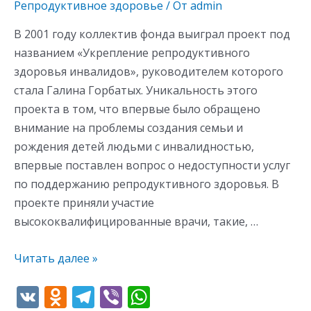
Репродуктивное здоровье
/ От
admin
ni
ki
В 2001 году коллектив фонда выиграл проект под
названием «Укрепление репродуктивного
здоровья инвалидов», руководителем которого
стала Галина Горбатых. Уникальность этого
проекта в том, что впервые было обращено
внимание на проблемы создания семьи и
рождения детей людьми с инвалидностью,
впервые поставлен вопрос о недоступности услуг
по поддержанию репродуктивного здоровья. В
проекте приняли участие
высококвалифицированные врачи, такие, …
Читать далее »
V
O
T
Vi
W