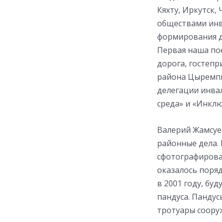
Кяхту, Иркутск,
обществами инв
формирования д
Первая наша пое
дорога, гостепр
района Цыремпи
делегации инва
среда» и «Инкл
Валерий Жамсуе
районные дела.
сфотографирова
оказалось поряд
в 2001 году, бу
пандуса. Пандус
тротуары сооруж