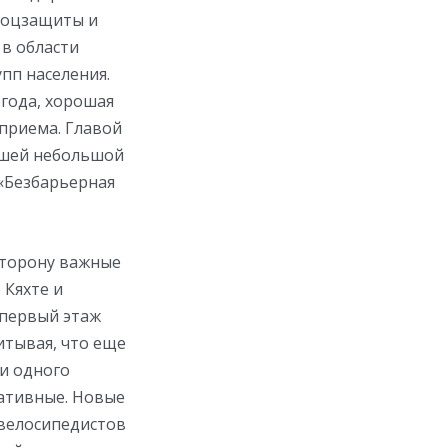
 соцзащиты и
в области
пп населения.
огода, хорошая
 приема. Главой
ашей небольшой
 «Безбарьерная
сторону важные
 Кяхте и
 первый этаж
итывая, что еще
ни одного
мативные. Новые
 велосипедистов