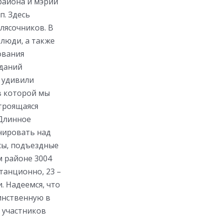
района и мэрии
п. Здесь
лясочников. В
 люди, а также
ования
зданий
 удивили
в которой мы
строящаяся
 Длинное
инировать над
сы, подъездные
м районе 3004
танционно, 23 –
. Надеемся, что
динственную в
 участников