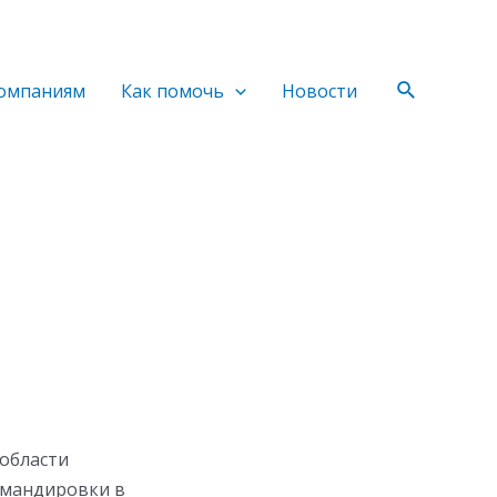
Поиск
омпаниям
Как помочь
Новости
области
омандировки в