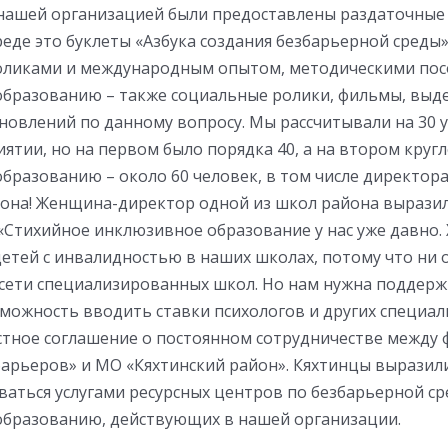
 нашей организацией были предоставлены раздаточные
еде это буклеты «Азбука создания безбарьерной среды»,
ликами и международным опытом, методическими пос
бразованию – также социальные ролики, фильмы, выд
новлений по данному вопросу. Мы рассчитывали на 30 
тии, но на первом было порядка 40, а на втором кругл
бразованию – около 60 человек, в том числе директора
йона! Женщина-директор одной из школ района вырази
 «Стихийное инклюзивное образование у нас уже давно.
детей с инвалидностью в наших школах, потому что ни 
 сети специализированных школ. Но нам нужна поддержк
можность вводить ставки психологов и других специал
устное соглашение о постоянном сотрудничестве между
барьеров» и МО «Кяхтинский район». Кяхтинцы выразил
аться услугами ресурсных центров по безбарьерной ср
бразованию, действующих в нашей организации.