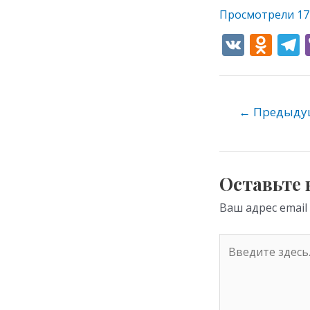
Просмотрели
17
V
O
K
d
e
n
o
←
Предыдущ
kl
as
s
Оставьте
ni
Ваш адрес email
ki
Введите
здесь...