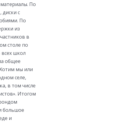
 материалы. По
 диски с
обиями. По
ержки из
участников в
ом столе по
 всех школ
ла общее
 Хотим мы или
одном селе,
а, в том числе
истов». Итогом
 фондом
и большое
еде и