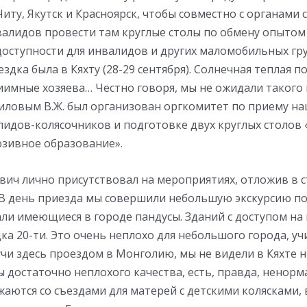
 Читу, Якутск и Красноярск, чтобы совместно с органами
алидов провести там круглые столы по обмену опытом 
оступности для инвалидов и других маломобильных гру
здка была в Кяхту (28-29 сентября). Солнечная теплая п
иимные хозяева… Честно говоря, мы не ожидали такого
ловым В.Ж. был организован оргкомитет по приему н
лидов-колясочников и подготовке двух круглых столов
юзивное образование».
вич лично присутствовал на мероприятиях, отложив в 
 В день приезда мы совершили небольшую экскурсию по
ли имеющиеся в городе пандусы. Зданий с доступом на
ка 20-ти. Это очень неплохо для небольшого города, уч
дучи здесь проездом в Монголию, мы не видели в Кяхте 
ы достаточно неплохого качества, есть, правда, ненор
аются со съездами для матерей с детскими колясками,