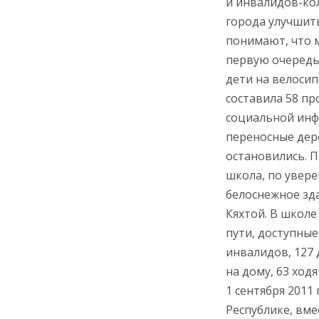
и инвалидов-ко
города улучшить
понимают, что 
первую очередь,
дети на велоси
составила 58 п
социальной инф
переносные дер
остановились. П
школа, по увере
белоснежное зда
Кяхтой. В школ
пути, доступны
инвалидов, 127 
на дому, 63 ход
1 сентября 2011
Республике, вме