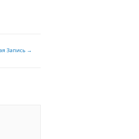
ая Запись
→