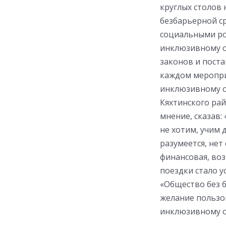
круглых столов
безбарьерной ср
социальными ро
инклюзивному о
законов и поста
каждом мероприя
инклюзивному о
Кяхтинского ра
мнение, сказав:
не хотим, учим 
разумеется, нет
финансовая, воз
поездки стало 
«Общество без 
желание пользов
инклюзивному о