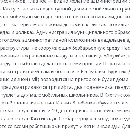
лясочников. Главное — видно желание администрации 
 Кяхту и сделать ее доступной для маломобильных груп
маломобильными надо считать не только инвалидов-ко
 это матери с маленькими детьми в колясках, пожилые
педах и роликах. Администрация муниципального образ
ротоколов административной комиссии на владельцев 
раструктуры, не сооружающих безбарьерную среду. Нас
евянные покрашенные пандусы в гостинице «Дружба», 
андусы эти были сделаны к нашему приезду. Поразила 
ниям строителей, самая большая в Республике Бурятия.
ние длиной ( м!!!) возводится на пригорке и будет дом
е предусматриваются три лифта, два подъемника, панду
е туалеты для маломобильных школьников. В Кяхтинско
детей с инвалидностью. Из них 3 ребенка обучаются дис
ят в массовую школу, и 10 детей признаны необучаемыми
 года в новую Кяхтинскую безбарьерную школу, пока е
сте со всеми ребятишками придут и дети-инвалиды. Для