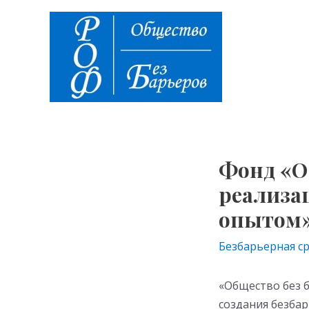
Перейти
Навигация
к
по
содержимому
записям
Фонд «О
реализа
опытом» 
Безбарьерная с
«Общество без 
создания безба