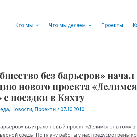
Кто мы
Что мы делаем
Проекты
К
бщество без барьеров» начал
цию нового проекта «Делимся
с поездки в Кяхту
реда
,
Новости
,
Проекты
/
07.10.2010
барьеров» выиграло новый проект «Делимся опытом» в 
рьерной среды. По плану работы у нас предусмотрены к