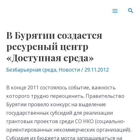
Перейти
Навигация
Main
Пои
к
по
Menu
содержимому
записям
В Бурятии создается
ресурсный центр
«Доступная среда»
Безбарьерная среда
,
Новости
/
29.11.2012
В конце 2011 состоялось событие, важность
которого трудно переоценить. Правительство
Бурятии провело конкурс на выделение
государственных субсидий для реализации
грантовых проектов среди СО НКО (социально-
ориентированных некоммерческих организаций).
Субсидия из бюджета могла запрашиваться на