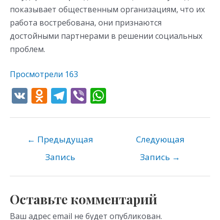
показывает общественным организациям, что их
работа востребована, они признаются
достойными партнерами в решении социальных
проблем.
Просмотрели
163
V
O
T
Vi
W
K
d
el
b
h
n
e
er
at
o
gr
s
←
Предыдущая
Следующая
kl
a
A
Запись
Запись
→
as
m
p
s
p
Оставьте комментарий
ni
Ваш адрес email не будет опубликован.