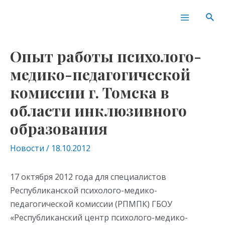
Перейти
Навигация
Main
Пои
к
по
Menu
содержимому
записям
Опыт работы психолого-
медико-педагогической
комиссии г. Томска в
области инклюзивного
образования
Новости
/
18.10.2012
17 октября 2012 года для специалистов
Республиканской психолого-медико-
педагогической комиссии (РПМПК) ГБОУ
«Республиканский центр психолого-медико-