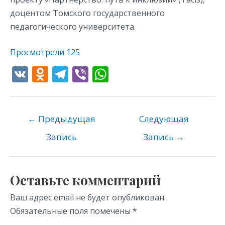
доцентом Томского государственного
педагогического университета.
Просмотрели
125
V
O
T
Vi
W
K
d
el
b
h
n
e
er
at
o
gr
s
←
Предыдущая
Следующая
kl
a
A
Запись
Запись
→
as
m
p
s
p
Оставьте комментарий
ni
Ваш адрес email не будет опубликован.
ki
Обязательные поля помечены
*