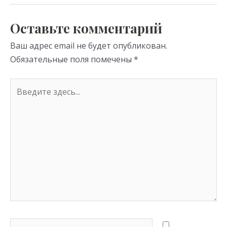
as
m
p
s
p
Оставьте комментарий
ni
Ваш адрес email не будет опубликован.
ki
Обязательные поля помечены
*
Введите
здесь...
Имя*