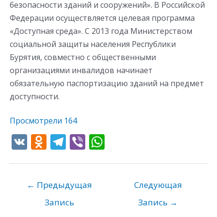
безопасности зданий и сооружений». В Российской
Федерации осуществляется целевая программа
«Доступная среда». С 2013 года Министерством
социальной защиты населения Республики
Бурятия, совместно с общественными
организациями инвалидов начинает
обязательную паспортизацию зданий на предмет
доступности.
Просмотрели
164
V
O
T
Vi
W
K
d
el
b
h
n
e
er
at
o
gr
s
←
Предыдущая
Следующая
kl
a
A
Запись
Запись
→