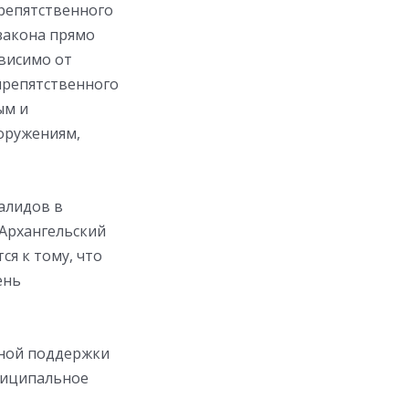
репятственного
закона прямо
ависимо oт
препятственного
ым и
оружениям,
алидов в
 Архангельский
ся к тому, что
ень
нной поддержки
ниципальное