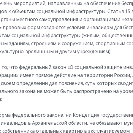
ечень мероприятий, направленных на обеспечение бесп
дов к объектам социальной инфраструктуры. Статья 15 
 органы местного самоуправления и организациями нез
-правовых форм создаются условия инвалидам для бес
ектам социальной инфраструктуры (жилым, общественн
ым зданиям, строениям и сооружениям, спортивным со
 культурно-зрелищным и другим учреждениям).
а то, что федеральный закон «О социальной защите инв
ерации» имеет прямое действие на территории России,
в своем определении дал пояснения, суть которых сводит
ального закона не может быть распространено на уров
:
норма федерального закона, ни Концепция государстве
 инвалидов в Архангельской области, не обязывают му
к собственника отдельных квартир в эксплуатируемом