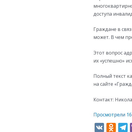
многоквартирно
доступа инвалид
Граждане в связ
может. В чем п
Этот вопрос ад
их «успешно» ис
Полный текст к
на сайте «Гражда
Контакт: Никола
Просмотрели
16
V
O