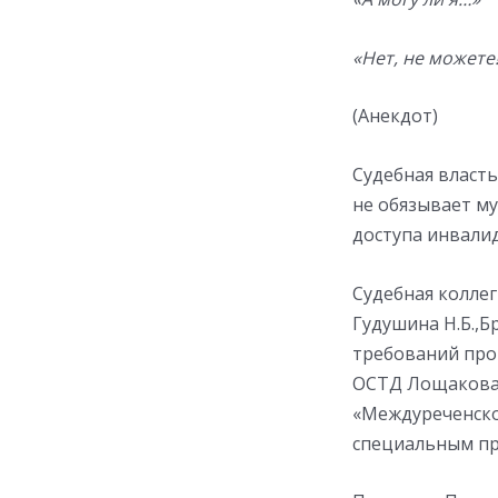
«Нет, не можете!
(Анекдот)
Судебная власть
не обязывает м
доступа инвалидо
Судебная коллег
Гудушина Н.Б.,Б
требований про
ОСТД Лощакова 
«Междуреченско
специальным пр