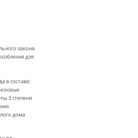
льного закона
особления для
а в составе:
 исковых
пы 3 степени
анию
лого дома