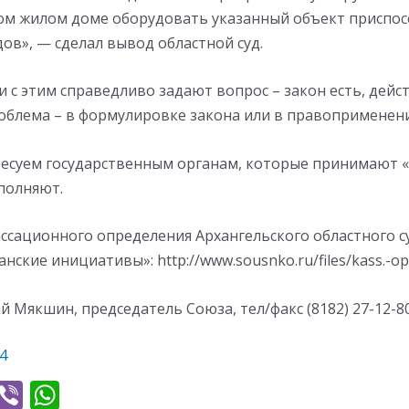
м жилом доме оборудовать указанный объект приспос
ов», — сделал вывод областной суд.
и с этим справедливо задают вопрос – закон есть, дейс
роблема – в формулировке закона или в правоприменени
ресуем государственным органам, которые принимают «
полняют.
ассационного определения Архангельского областного 
нские инициативы»: http://www.sousnko.ru/files/kass.-op
й Мякшин, председатель Союза, тел/факс (8182) 27-12-8
4
T
Vi
W