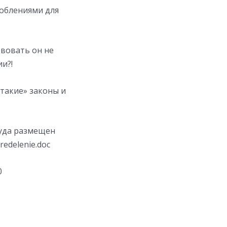
облениями для
твовать он не
и?!
такие» законы и
суда размещен
redelenie.doc
0