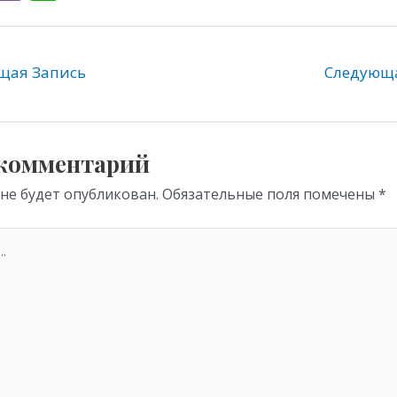
l
b
h
e
er
at
gr
s
ая Запись
Следующ
a
A
m
p
p
 комментарий
 не будет опубликован.
Обязательные поля помечены
*