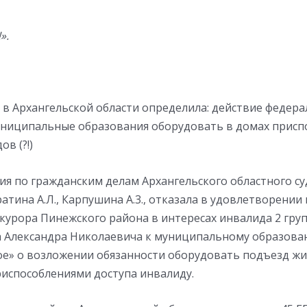
».
 в Архангельской области определила: действие федера
униципальные образования оборудовать в домах присп
в (?!)
ия по гражданским делам Архангельского областного суд
ратина А.Л., Карпушина A.3., отказала в удовлетворении
курора Пинежского района в интересах инвалида 2 груп
Александра Николаевича к муниципальному образов
е» о возложении обязанности оборудовать подъезд жи
испособлениями доступа инвалиду.