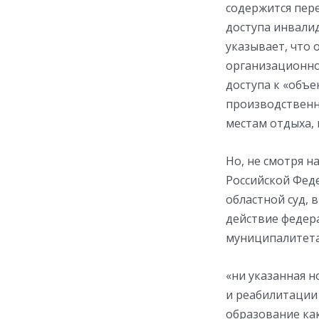
содержится пер
доступа инвали
указывает, что
организационно
доступа к «объ
производственн
местам отдыха,
Но, не смотря н
Российской Фед
областной суд, 
действие федер
муниципалитета
«ни указанная 
и реабилитации
образование ка