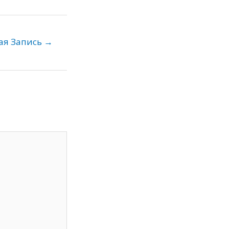
ая Запись
→