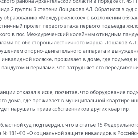
кого района Архангельской области в порядке ст. 45 Г
ида 2 группы 3 степени Лощакова АЛ. Обратился в суд с
 образованию «Междуреченское» о возложении обяза
стничный пролет первого этажа первого подъезда жил
кого в пос. Междуреченский колейным откидным пандус
лами по обе стороны лестничного марша. Лошаков А.Л.,
рушением опорно-двигательного аппарата и вынужден
 инвалидной коляске, проживает в доме, где подъезд и
 пандусом и перилами, что затрудняет его передвижен
анции отказал в иске, посчитав, что оборудование под
го дома, где проживает в муниципальной квартире ин
дет нарушать права собственников других квартир.
бластной суд подтвердил, что в статье 15 Федерального
да № 181-ФЗ «О социальной защите инвалидов в Россий