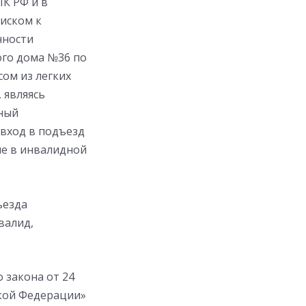
ПК РФ и в
 иском к
нности
ого дома №36 по
ом из легких
 являясь
ный
 вход в подъезд
ие в инвалидной
ъезда
валид,
 закона от 24
ской Федерации»