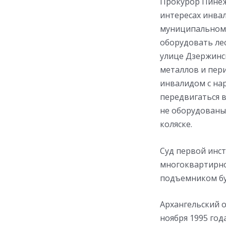
Прокурор Пинежс
интересах инвал
муниципальному
оборудовать ле
улице Дзержинс
металлов и пери
инвалидом с на
передвигаться в
не оборудованы
коляске.
Суд первой инст
многоквартирно
подъемником бу
Архангельский о
ноября 1995 го