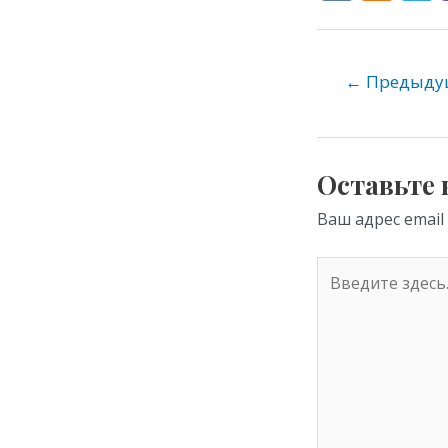
K
d
e
n
o
←
Предыдущ
kl
as
s
Оставьте
ni
Ваш адрес email
ki
Введите
здесь...