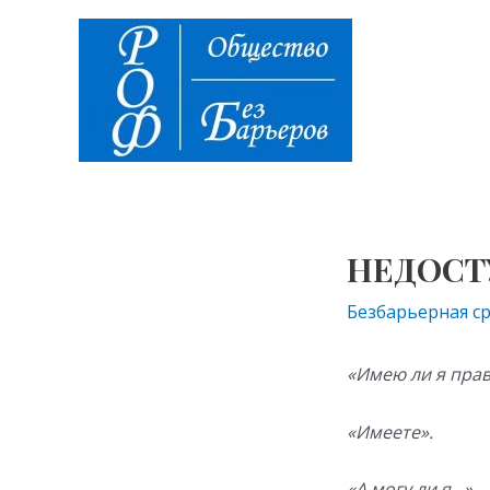
Перейти
Навигация
к
по
содержимому
записям
НЕДОСТ
Безбарьерная с
«Имею ли я пра
«Имеете».
«А могу ли я…»