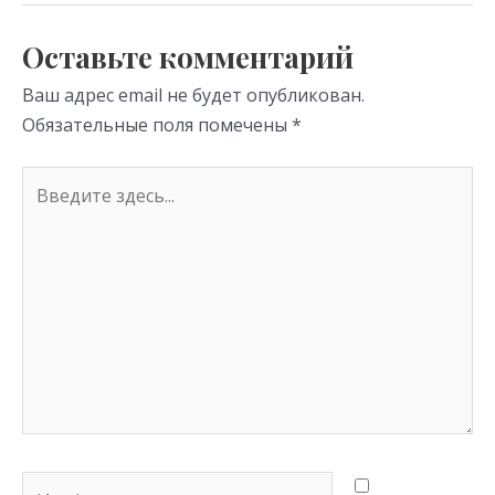
as
m
p
s
p
Оставьте комментарий
ni
Ваш адрес email не будет опубликован.
ki
Обязательные поля помечены
*
Введите
здесь...
Имя*